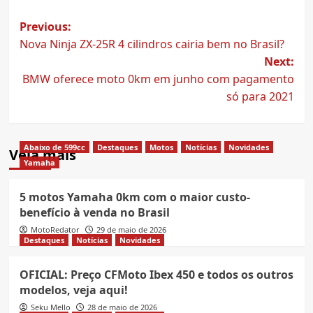
Post
Previous:
Nova Ninja ZX-25R 4 cilindros cairia bem no Brasil?
navigation
Next:
BMW oferece moto 0km em junho com pagamento
só para 2021
Abaixo de 599cc
Destaques
Motos
Notícias
Novidades
Veja mais
Yamaha
5 motos Yamaha 0km com o maior custo-
benefício à venda no Brasil
MotoRedator
29 de maio de 2026
Destaques
Notícias
Novidades
OFICIAL: Preço CFMoto Ibex 450 e todos os outros
modelos, veja aqui!
Seku Mello
28 de maio de 2026