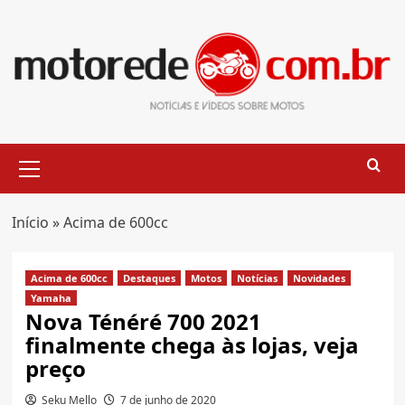
Skip
to
content
Primary
Menu
Início
»
Acima de 600cc
Acima de 600cc
Destaques
Motos
Notícias
Novidades
Yamaha
Nova Ténéré 700 2021
finalmente chega às lojas, veja
preço
Seku Mello
7 de junho de 2020