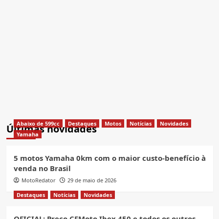
Abaixo de 599cc
Destaques
Motos
Notícias
Novidades
Últimas novidades
Yamaha
5 motos Yamaha 0km com o maior custo-benefício à
venda no Brasil
MotoRedator
29 de maio de 2026
Destaques
Notícias
Novidades
OFICIAL: Preço CFMoto Ibex 450 e todos os outros