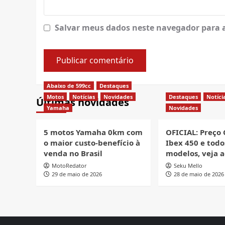
Salvar meus dados neste navegador para 
Abaixo de 599cc
Destaques
Motos
Notícias
Novidades
Destaques
Notíci
Últimas novidades
Yamaha
Novidades
5 motos Yamaha 0km com
OFICIAL: Preço
o maior custo-benefício à
Ibex 450 e todo
venda no Brasil
modelos, veja a
MotoRedator
Seku Mello
29 de maio de 2026
28 de maio de 2026