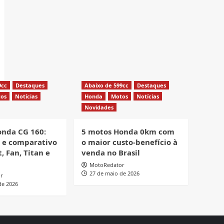
9cc
Destaques
Abaixo de 599cc
Destaques
os
Notícias
Honda
Motos
Notícias
Novidades
onda CG 160:
5 motos Honda 0km com
o e comparativo
o maior custo-benefício à
, Fan, Titan e
venda no Brasil
MotoRedator
27 de maio de 2026
r
de 2026