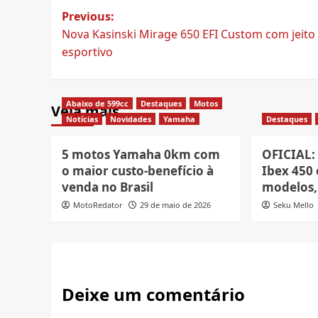
Post
Previous:
Nova Kasinski Mirage 650 EFI Custom com jeito
navigation
esportivo
Abaixo de 599cc
Destaques
Motos
Veja mais
Notícias
Novidades
Yamaha
Destaques
5 motos Yamaha 0km com
OFICIAL:
o maior custo-benefício à
Ibex 450 
venda no Brasil
modelos, 
MotoRedator
29 de maio de 2026
Seku Mello
Deixe um comentário