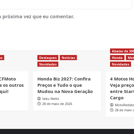
a próxima vez que eu comentar.
Abaixo de 59
as
Destaques
Notícias
Honda
Mot
Novidades
Novidades
 CFMoto
Honda Biz 2027: Confira
4 Motos H
s os outros
Preços e Tudo o que
Veja preç
qui!
Mudou na Nova Geração
entre Start
Cargo
Seku Mello
28 de maio de 2026
MotoRedato
28 de maio 