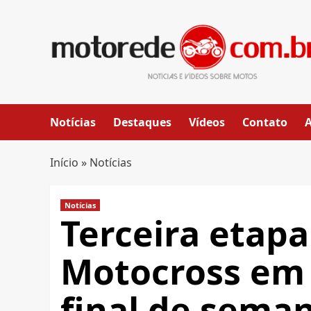
Skip
to
content
Notícias
Destaques
Vídeos
Contato
Início
»
Notícias
Notícias
Terceira etapa
Motocross em 
final de sema