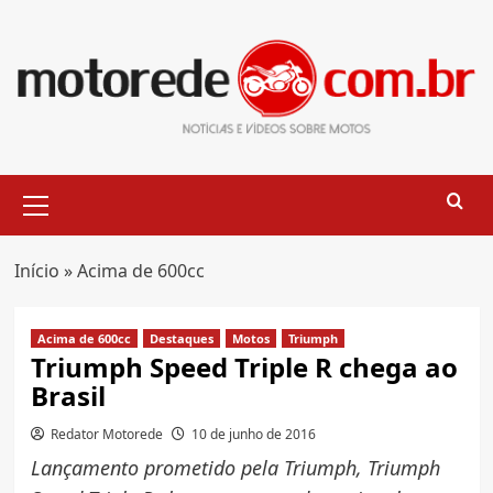
Skip
to
content
Primary
Menu
Início
»
Acima de 600cc
Acima de 600cc
Destaques
Motos
Triumph
Triumph Speed Triple R chega ao
Brasil
Redator Motorede
10 de junho de 2016
Lançamento prometido pela Triumph, Triumph