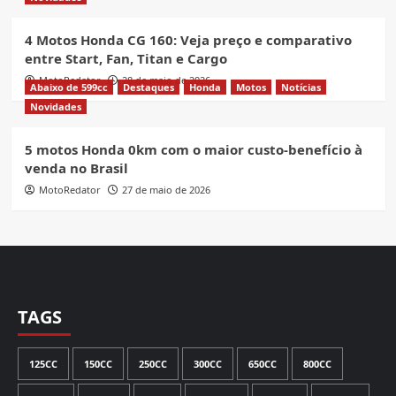
4 Motos Honda CG 160: Veja preço e comparativo
entre Start, Fan, Titan e Cargo
MotoRedator
28 de maio de 2026
Abaixo de 599cc
Destaques
Honda
Motos
Notícias
Novidades
5 motos Honda 0km com o maior custo-benefício à
venda no Brasil
MotoRedator
27 de maio de 2026
TAGS
125CC
150CC
250CC
300CC
650CC
800CC