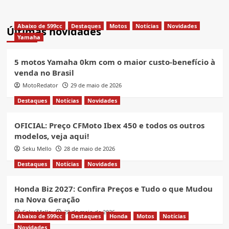
Abaixo de 599cc
Destaques
Motos
Notícias
Novidades
Últimas novidades
Yamaha
5 motos Yamaha 0km com o maior custo-benefício à
venda no Brasil
MotoRedator
29 de maio de 2026
Destaques
Notícias
Novidades
OFICIAL: Preço CFMoto Ibex 450 e todos os outros
modelos, veja aqui!
Seku Mello
28 de maio de 2026
Destaques
Notícias
Novidades
Honda Biz 2027: Confira Preços e Tudo o que Mudou
na Nova Geração
Seku Mello
28 de maio de 2026
Abaixo de 599cc
Destaques
Honda
Motos
Notícias
Novidades