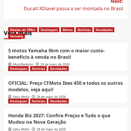
Next:
Ducati XDiavel passa a ser montada no Brasil
Abaixo de 599cc
Destaques
Motos
Notícias
Novidades
Veja mais
Yamaha
5 motos Yamaha 0km com o maior custo-
benefício à venda no Brasil
MotoRedator
29 de maio de 2026
Destaques
Notícias
Novidades
OFICIAL: Preço CFMoto Ibex 450 e todos os outros
modelos, veja aqui!
Seku Mello
28 de maio de 2026
Destaques
Notícias
Novidades
Honda Biz 2027: Confira Preços e Tudo o que
Mudou na Nova Geração
Seku Mello
28 de maio de 2026