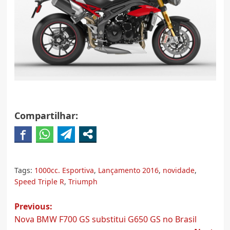
Compartilhar:
Tags:
1000cc. Esportiva
,
Lançamento 2016
,
novidade
,
Speed Triple R
,
Triumph
Post
Previous:
Nova BMW F700 GS substitui G650 GS no Brasil
navigation