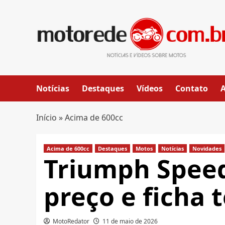
Skip
to
content
Notícias
Destaques
Vídeos
Contato
Início
»
Acima de 600cc
Acima de 600cc
Destaques
Motos
Notícias
Novidades
Triumph Speed
preço e ficha 
MotoRedator
11 de maio de 2026