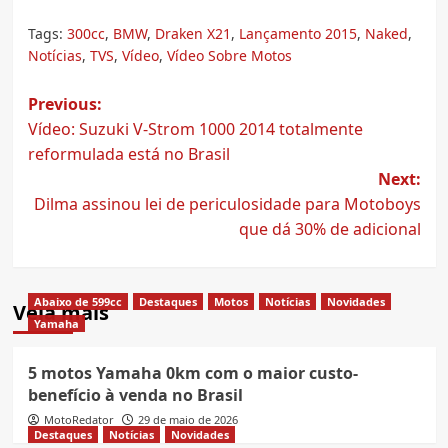
Tags:
300cc
,
BMW
,
Draken X21
,
Lançamento 2015
,
Naked
,
Notícias
,
TVS
,
Vídeo
,
Vídeo Sobre Motos
Post
Previous:
Vídeo: Suzuki V-Strom 1000 2014 totalmente
navigation
reformulada está no Brasil
Next:
Dilma assinou lei de periculosidade para Motoboys
que dá 30% de adicional
Abaixo de 599cc
Destaques
Motos
Notícias
Novidades
Veja mais
Yamaha
5 motos Yamaha 0km com o maior custo-
benefício à venda no Brasil
MotoRedator
29 de maio de 2026
Destaques
Notícias
Novidades