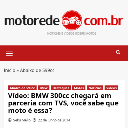
Skip
to
content
Primary
Menu
Início
»
Abaixo de 599cc
Abaixo de 599cc
BMW
Destaques
Motos
Notícias
Vídeos
Vídeo: BMW 300cc chegará em
parceria com TVS, você sabe que
moto é essa?
Seku Mello
22 de junho de 2014