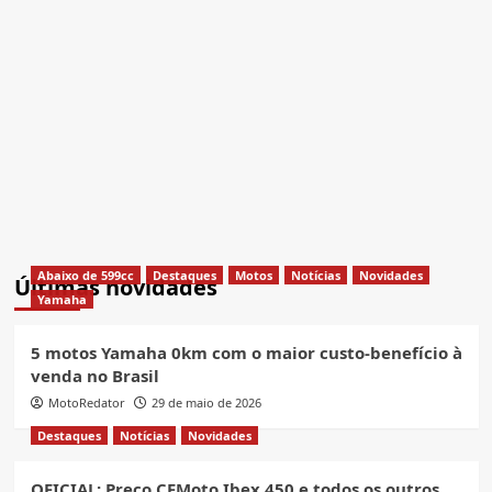
Abaixo de 599cc
Destaques
Motos
Notícias
Novidades
Últimas novidades
Yamaha
5 motos Yamaha 0km com o maior custo-benefício à
venda no Brasil
MotoRedator
29 de maio de 2026
Destaques
Notícias
Novidades
OFICIAL: Preço CFMoto Ibex 450 e todos os outros