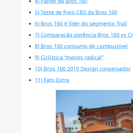
4) Painel da Bros 160
5) Teste de freio CBS da Bros 160
6) Bros 160 é líder do segmento Trail
7) Comparação potência Bros 160 vs C
8) Bros 160 consumo de combustível
9) Ciclística “menos radical”
10) Bros 160 2019 Design conservador
11) Fato Extra