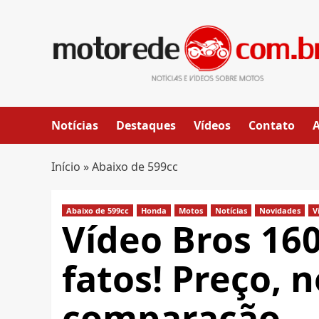
Skip
to
content
Notícias
Destaques
Vídeos
Contato
Início
»
Abaixo de 599cc
Abaixo de 599cc
Honda
Motos
Notícias
Novidades
V
Vídeo Bros 160
fatos! Preço, 
comparação