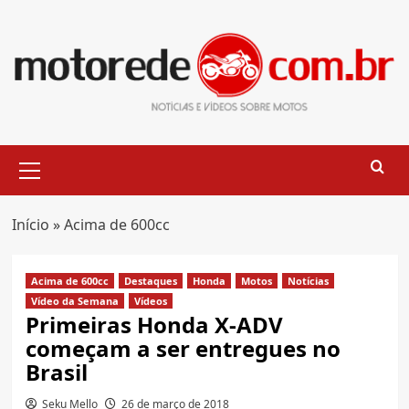
Skip
to
content
Primary
Menu
Início
»
Acima de 600cc
Acima de 600cc
Destaques
Honda
Motos
Notícias
Vídeo da Semana
Vídeos
Primeiras Honda X-ADV
começam a ser entregues no
Brasil
Seku Mello
26 de março de 2018