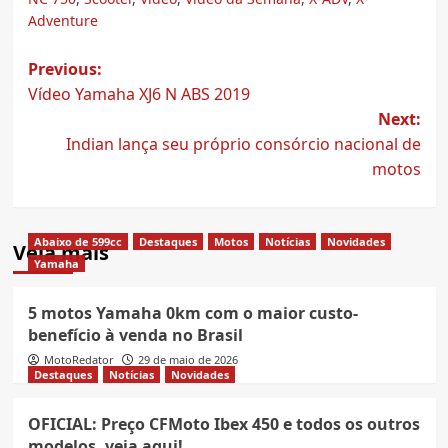
Adventure
Post
Previous:
Vídeo Yamaha XJ6 N ABS 2019
navigation
Next:
Indian lança seu próprio consórcio nacional de
motos
Abaixo de 599cc
Destaques
Motos
Notícias
Novidades
Veja mais
Yamaha
5 motos Yamaha 0km com o maior custo-
benefício à venda no Brasil
MotoRedator
29 de maio de 2026
Destaques
Notícias
Novidades
OFICIAL: Preço CFMoto Ibex 450 e todos os outros
modelos, veja aqui!