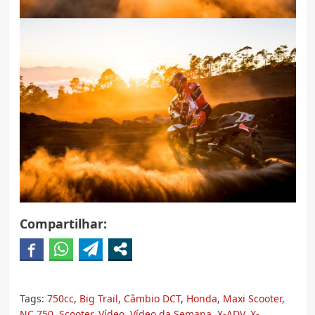
Compartilhar:
Tags:
750cc
,
Big Trail
,
Câmbio DCT
,
Honda
,
Maxi Scooter
,
NC 750
,
Scooter
,
Vídeo
,
Vídeo da Semana
,
X-ADV
,
X-