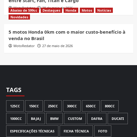
entre Start, Fan, Titan e Cargo
MotoRedator
28 de maio de 2026
Abaixo de 599cc
Destaques
Honda
Motos
Notícias
Novidades
5 motos Honda 0km com o maior custo-benefício à
venda no Brasil
MotoRedator
27 de maio de 2026
TAGS
125CC
150CC
250CC
300CC
650CC
800CC
1000CC
BAJAJ
BMW
CUSTOM
DAFRA
DUCATI
ESPECIFICAÇÕES TÉCNICAS
FICHA TÉCNICA
FOTO