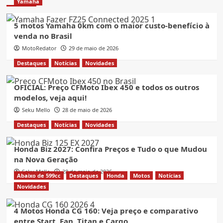
Yamaha
5 motos Yamaha 0km com o maior custo-benefício à
venda no Brasil
MotoRedator
29 de maio de 2026
Destaques
Notícias
Novidades
OFICIAL: Preço CFMoto Ibex 450 e todos os outros
modelos, veja aqui!
Seku Mello
28 de maio de 2026
Destaques
Notícias
Novidades
Honda Biz 2027: Confira Preços e Tudo o que Mudou
na Nova Geração
Seku Mello
28 de maio de 2026
Abaixo de 599cc
Destaques
Honda
Motos
Notícias
Novidades
4 Motos Honda CG 160: Veja preço e comparativo
entre Start, Fan, Titan e Cargo