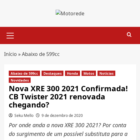
Skip
to
content
Primary
Menu
Início
»
Abaixo de 599cc
Abaixo de 599cc
Destaques
Honda
Motos
Notícias
Novidades
Nova XRE 300 2021 Confirmada!
CB Twister 2021 renovada
chegando?
Seku Mello
9 de dezembro de 2020
Por onde anda a nova XRE 300 2021? Por conta
do surgimento de um possível substituta para a