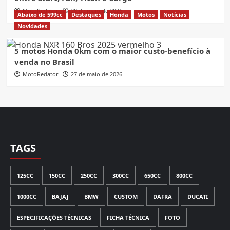
MotoRedator
28 de maio de 2026
Abaixo de 599cc
Destaques
Honda
Motos
Notícias
Novidades
5 motos Honda 0km com o maior custo-benefício à
venda no Brasil
MotoRedator
27 de maio de 2026
TAGS
125CC
150CC
250CC
300CC
650CC
800CC
1000CC
BAJAJ
BMW
CUSTOM
DAFRA
DUCATI
ESPECIFICAÇÕES TÉCNICAS
FICHA TÉCNICA
FOTO