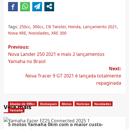
Tags:
250cc
,
300cc
,
CB Twister
,
Honda
,
Lançamento 2021
,
Nova XRE
,
Novidades
,
XRE 300
Post
Previous:
Nova Lander 250 2021 e mais 2 lançamentos
navigation
Yamaha no Brasil
Next:
Nova Tracer 9 GT 2021 é lançada totalmente
repaginada
Abaixo de 599cc
Destaques
Motos
Notícias
Novidades
Veja mais
Yamaha
5 motos Yamaha 0km com o maior custo-