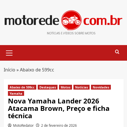
Skip
to
content
Primary
Menu
Início
»
Abaixo de 599cc
Abaixo de 599cc
Destaques
Motos
Notícias
Novidades
Yamaha
Nova Yamaha Lander 2026
Atacama Brown, Preço e ficha
técnica
MotoRedator
2 de fevereiro de 2026