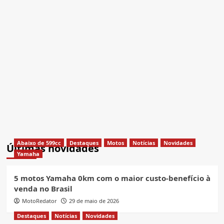
Abaixo de 599cc
Destaques
Motos
Notícias
Novidades
Últimas novidades
Yamaha
5 motos Yamaha 0km com o maior custo-benefício à
venda no Brasil
MotoRedator
29 de maio de 2026
Destaques
Notícias
Novidades