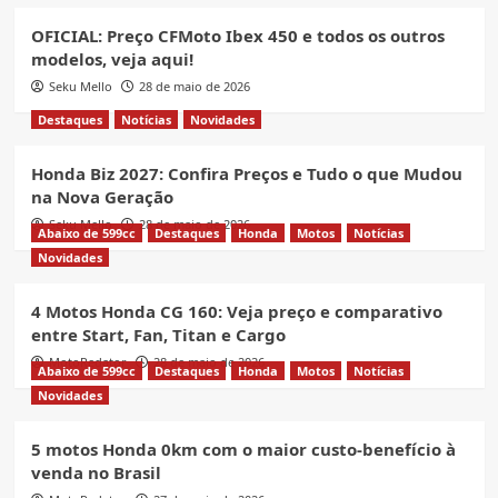
OFICIAL: Preço CFMoto Ibex 450 e todos os outros
modelos, veja aqui!
Seku Mello
28 de maio de 2026
Destaques
Notícias
Novidades
Honda Biz 2027: Confira Preços e Tudo o que Mudou
na Nova Geração
Seku Mello
28 de maio de 2026
Abaixo de 599cc
Destaques
Honda
Motos
Notícias
Novidades
4 Motos Honda CG 160: Veja preço e comparativo
entre Start, Fan, Titan e Cargo
MotoRedator
28 de maio de 2026
Abaixo de 599cc
Destaques
Honda
Motos
Notícias
Novidades
5 motos Honda 0km com o maior custo-benefício à
venda no Brasil