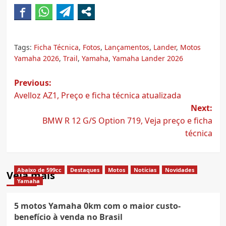
Tags:
Ficha Técnica
,
Fotos
,
Lançamentos
,
Lander
,
Motos
Yamaha 2026
,
Trail
,
Yamaha
,
Yamaha Lander 2026
Post
Previous:
Avelloz AZ1, Preço e ficha técnica atualizada
navigation
Next:
BMW R 12 G/S Option 719, Veja preço e ficha
técnica
Abaixo de 599cc
Destaques
Motos
Notícias
Novidades
Veja mais
Yamaha
5 motos Yamaha 0km com o maior custo-
benefício à venda no Brasil