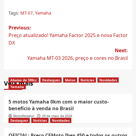
Tags:
MT-07
,
Yamaha
Post
Previous:
Preço atualizado! Yamaha Factor 2025 e nova Factor
navigation
DX
Next:
Yamaha MT-03 2026, preço e cores no Brasil
Abaixo de 599cc
Destaques
Motos
Notícias
Novidades
Veja mais
Yamaha
5 motos Yamaha 0km com o maior custo-
benefício à venda no Brasil
MotoRedator
29 de maio de 2026
Destaques
Notícias
Novidades
OFICIAL: Preço CFMoto Ibex 450 e todos os outros