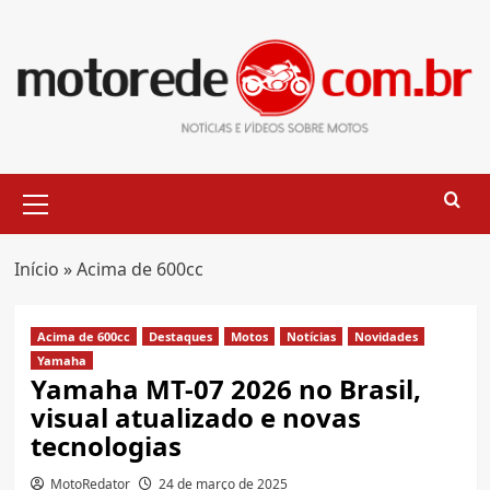
Skip
to
content
Primary
Menu
Início
»
Acima de 600cc
Acima de 600cc
Destaques
Motos
Notícias
Novidades
Yamaha
Yamaha MT-07 2026 no Brasil,
visual atualizado e novas
tecnologias
MotoRedator
24 de março de 2025