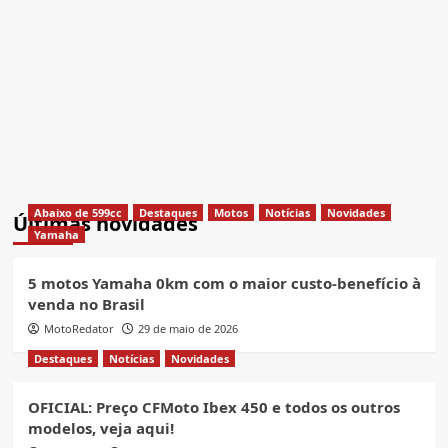
Abaixo de 599cc
Destaques
Motos
Notícias
Novidades
Últimas novidades
Yamaha
5 motos Yamaha 0km com o maior custo-benefício à
venda no Brasil
MotoRedator
29 de maio de 2026
Destaques
Notícias
Novidades
OFICIAL: Preço CFMoto Ibex 450 e todos os outros
modelos, veja aqui!