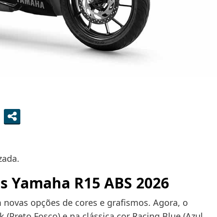
zada.
es
Yamaha R15 ABS 2026
novas opções de cores e grafismos. Agora, o
 (Preto Fosco) e na clássica cor Racing Blue (Azul