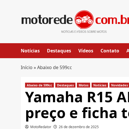
Skip
to
content
Notícias
Destaques
Vídeos
Contato
Início
»
Abaixo de 599cc
Abaixo de 599cc
Destaques
Motos
Notícias
Novidades
Yamaha R15 A
preço e ficha 
MotoRedator
26 de dezembro de 2025