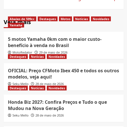
Abaixo de 599cc
Destaques
Motos
Notícias
Novidades
Veja mais
Yamaha
5 motos Yamaha 0km com o maior custo-
benefício à venda no Brasil
MotoRedator
29 de maio de 2026
Destaques
Notícias
Novidades
OFICIAL: Preço CFMoto Ibex 450 e todos os outros
modelos, veja aqui!
Seku Mello
28 de maio de 2026
Destaques
Notícias
Novidades
Honda Biz 2027: Confira Preços e Tudo o que
Mudou na Nova Geração
Seku Mello
28 de maio de 2026