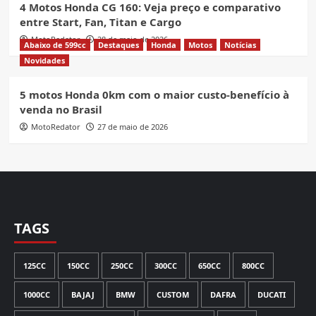
4 Motos Honda CG 160: Veja preço e comparativo
entre Start, Fan, Titan e Cargo
MotoRedator
28 de maio de 2026
Abaixo de 599cc
Destaques
Honda
Motos
Notícias
Novidades
5 motos Honda 0km com o maior custo-benefício à
venda no Brasil
MotoRedator
27 de maio de 2026
TAGS
125CC
150CC
250CC
300CC
650CC
800CC
1000CC
BAJAJ
BMW
CUSTOM
DAFRA
DUCATI