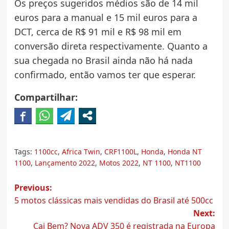
Os preços sugeridos médios são de 14 mil
euros para a manual e 15 mil euros para a
DCT, cerca de R$ 91 mil e R$ 98 mil em
conversão direta respectivamente. Quanto a
sua chegada no Brasil ainda não há nada
confirmado, então vamos ter que esperar.
Compartilhar:
Tags:
1100cc
,
Africa Twin
,
CRF1100L
,
Honda
,
Honda NT
1100
,
Lançamento 2022
,
Motos 2022
,
NT 1100
,
NT1100
Post
Previous:
5 motos clássicas mais vendidas do Brasil até 500cc
navigation
Next:
Cai Bem? Nova ADV 350 é registrada na Europa