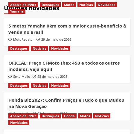
Abaixo de 599cc
Destaques
Motos
Notícias
Novidades
Últimas novidades
Yamaha
5 motos Yamaha 0km com o maior custo-benefício à
venda no Brasil
MotoRedator
29 de maio de 2026
Destaques
Notícias
Novidades
OFICIAL: Preço CFMoto Ibex 450 e todos os outros
modelos, veja aqui!
Seku Mello
28 de maio de 2026
Destaques
Notícias
Novidades
Honda Biz 2027: Confira Preços e Tudo o que Mudou
na Nova Geração
Seku Mello
28 de maio de 2026
Abaixo de 599cc
Destaques
Honda
Motos
Notícias
Novidades