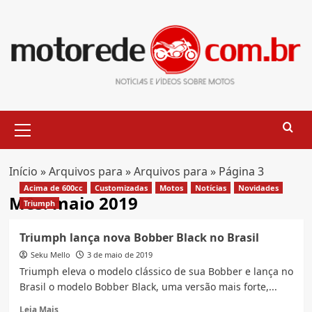
Skip
to
content
Primary
Menu
Início
»
Arquivos para
»
Arquivos para
»
Página 3
Acima de 600cc
Customizadas
Motos
Notícias
Novidades
Mês:
maio 2019
Triumph
Triumph lança nova Bobber Black no Brasil
Seku Mello
3 de maio de 2019
Triumph eleva o modelo clássico de sua Bobber e lança no
Brasil o modelo Bobber Black, uma versão mais forte,...
Read
Leia Mais