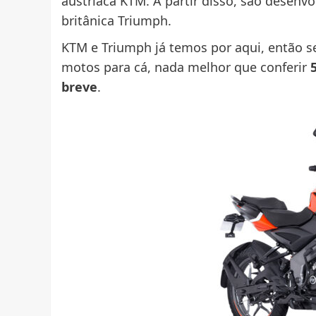
austríaca KTM. A partir disso, são desenv
britânica Triumph.
KTM e Triumph já temos por aqui, então s
motos para cá, nada melhor que conferir
5
breve
.