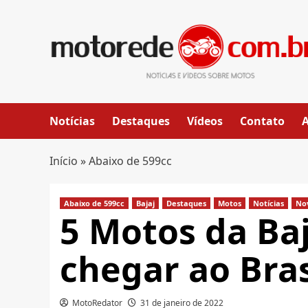
Skip
to
content
Notícias
Destaques
Vídeos
Contato
Início
»
Abaixo de 599cc
Abaixo de 599cc
Bajaj
Destaques
Motos
Notícias
No
5 Motos da Ba
chegar ao Bras
MotoRedator
31 de janeiro de 2022