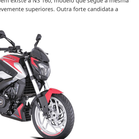
mbém existe a NS 160, modelo que segue a mesma
levemente superiores. Outra forte candidata a