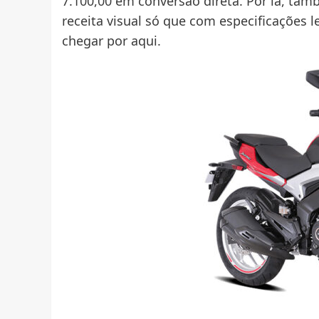
7.100,00 em conversão direta. Por lá, ta
receita visual só que com especificações 
chegar por aqui.