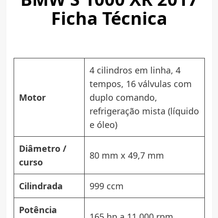
Ficha Técnica
4 cilindros em linha, 4
tempos, 16 válvulas com
Motor
duplo comando,
refrigeração mista (líquido
e óleo)
Diâmetro /
80 mm x 49,7 mm
curso
Cilindrada
999 ccm
Potência
165 hp a 11.000 rpm