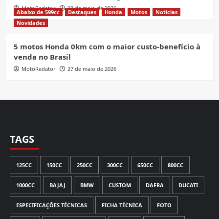
MotoRedator
28 de maio de 2026
Abaixo de 599cc
Destaques
Honda
Motos
Notícias
Novidades
5 motos Honda 0km com o maior custo-benefício à
venda no Brasil
MotoRedator
27 de maio de 2026
TAGS
125CC
150CC
250CC
300CC
650CC
800CC
1000CC
BAJAJ
BMW
CUSTOM
DAFRA
DUCATI
ESPECIFICAÇÕES TÉCNICAS
FICHA TÉCNICA
FOTO