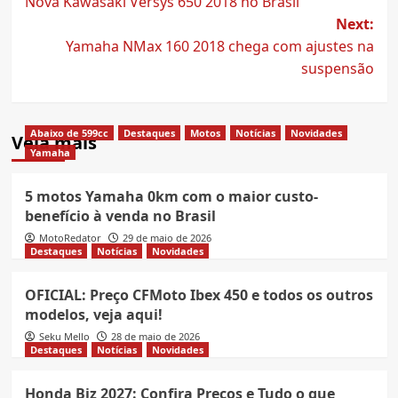
Nova Kawasaki Versys 650 2018 no Brasil
navigation
Next:
Yamaha NMax 160 2018 chega com ajustes na
suspensão
Abaixo de 599cc
Destaques
Motos
Notícias
Novidades
Veja mais
Yamaha
5 motos Yamaha 0km com o maior custo-
benefício à venda no Brasil
MotoRedator
29 de maio de 2026
Destaques
Notícias
Novidades
OFICIAL: Preço CFMoto Ibex 450 e todos os outros
modelos, veja aqui!
Seku Mello
28 de maio de 2026
Destaques
Notícias
Novidades
Honda Biz 2027: Confira Preços e Tudo o que