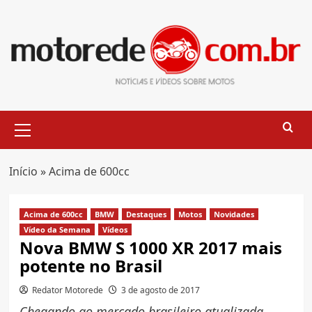
Skip
to
content
Primary
Menu
Início
»
Acima de 600cc
Acima de 600cc
BMW
Destaques
Motos
Novidades
Vídeo da Semana
Vídeos
Nova BMW S 1000 XR 2017 mais
potente no Brasil
Redator Motorede
3 de agosto de 2017
Chegando ao mercado brasileiro atualizada,