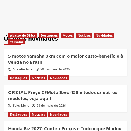
Abaixo de 599cc
Destaques
Motos
Notícias
Novidades
Últimas novidades
Yamaha
5 motos Yamaha 0km com o maior custo-benefício à
venda no Brasil
MotoRedator
29 de maio de 2026
Destaques
Notícias
Novidades
OFICIAL: Preço CFMoto Ibex 450 e todos os outros
modelos, veja aqui!
Seku Mello
28 de maio de 2026
Destaques
Notícias
Novidades
Honda Biz 2027: Confira Preços e Tudo o que Mudou