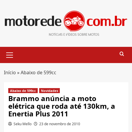
Skip
to
content
Primary
Menu
Início
»
Abaixo de 599cc
Abaixo de 599cc
Novidades
Brammo anúncia a moto
elétrica que roda até 130km, a
Enertia Plus 2011
Seku Mello
23 de novembro de 2010