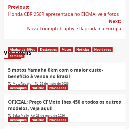
Post
Previous:
Honda CBR 250R apresentada no EICMA, veja fotos
navigation
Next:
Nova Triumph Trophy é flagrada na Europa
Abaixo de 599cc
Destaques
Motos
Notícias
Novidades
Veja mais
Yamaha
5 motos Yamaha 0km com o maior custo-
benefício à venda no Brasil
MotoRedator
29 de maio de 2026
Destaques
Notícias
Novidades
OFICIAL: Preço CFMoto Ibex 450 e todos os outros
modelos, veja aqui!
Seku Mello
28 de maio de 2026
Destaques
Notícias
Novidades