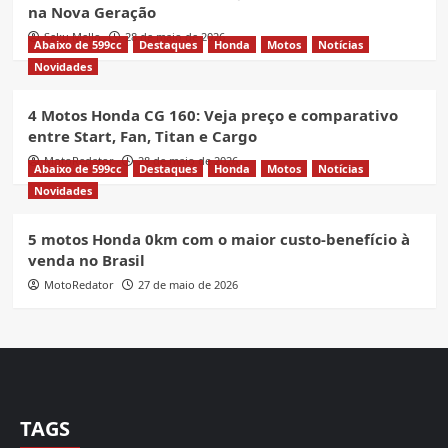
na Nova Geração
Seku Mello
28 de maio de 2026
Abaixo de 599cc
Destaques
Honda
Motos
Notícias
Novidades
4 Motos Honda CG 160: Veja preço e comparativo
entre Start, Fan, Titan e Cargo
MotoRedator
28 de maio de 2026
Abaixo de 599cc
Destaques
Honda
Motos
Notícias
Novidades
5 motos Honda 0km com o maior custo-benefício à
venda no Brasil
MotoRedator
27 de maio de 2026
TAGS