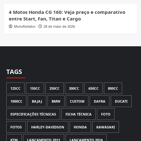
4 Motos Honda CG 160: Veja preço e comparativo
entre Start, Fan, Titan e Cargo
MotoRedator
28 de maio de 2026
TAGS
125CC
150CC
250CC
300CC
650CC
800CC
1000CC
BAJAJ
BMW
CUSTOM
DAFRA
DUCATI
ESPECIFICAÇÕES TÉCNICAS
FICHA TÉCNICA
FOTO
FOTOS
HARLEY-DAVIDSON
HONDA
KAWASAKI
KTM
LANÇAMENTO 2011
LANÇAMENTO 2014