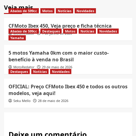
Veja mais
Abaixo de 599cc
Motos
Notícias
Novidades
CFMoto Ibex 450, Veja preço e ficha técnica
Abaixo de 599cc
Destaques
Motos
Notícias
Novidades
MotoRedator
1 de junho de 2026
Yamaha
5 motos Yamaha 0km com o maior custo-
benefício à venda no Brasil
MotoRedator
29 de maio de 2026
Destaques
Notícias
Novidades
OFICIAL: Preço CFMoto Ibex 450 e todos os outros
modelos, veja aqui!
Seku Mello
28 de maio de 2026
Deixe um comentário