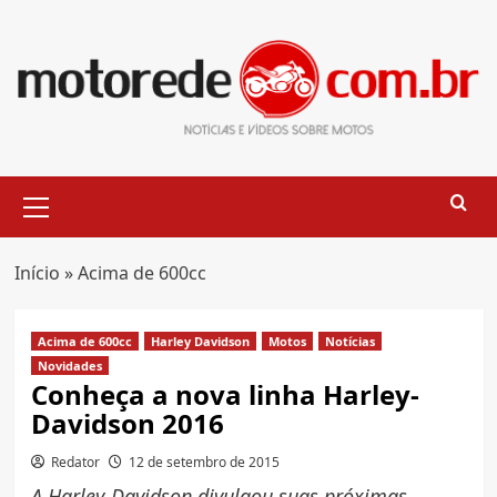
Skip
to
content
Primary
Menu
Início
»
Acima de 600cc
Acima de 600cc
Harley Davidson
Motos
Notícias
Novidades
Conheça a nova linha Harley-
Davidson 2016
Redator
12 de setembro de 2015
A Harley-Davidson divulgou suas próximas