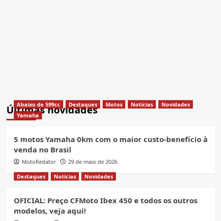
Abaixo de 599cc
Destaques
Motos
Notícias
Novidades
Últimas novidades
Yamaha
5 motos Yamaha 0km com o maior custo-benefício à
venda no Brasil
MotoRedator
29 de maio de 2026
Destaques
Notícias
Novidades
OFICIAL: Preço CFMoto Ibex 450 e todos os outros
modelos, veja aqui!