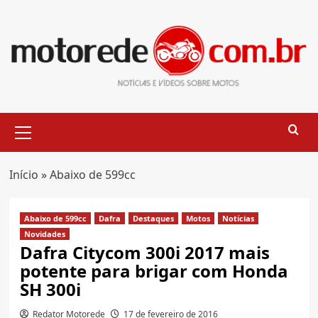
Skip
to
content
Primary
Menu
Início
»
Abaixo de 599cc
Abaixo de 599cc
Dafra
Destaques
Motos
Notícias
Novidades
Dafra Citycom 300i 2017 mais
potente para brigar com Honda
SH 300i
Redator Motorede
17 de fevereiro de 2016