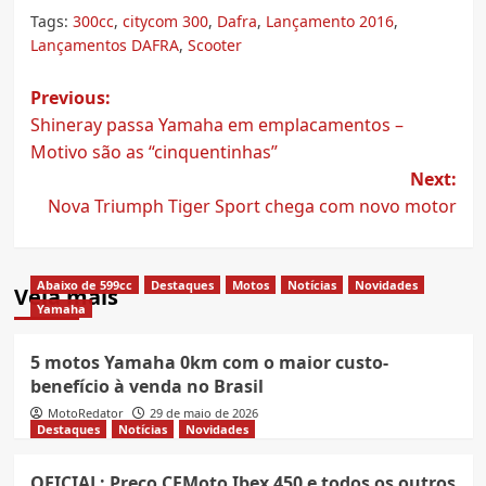
Tags:
300cc
,
citycom 300
,
Dafra
,
Lançamento 2016
,
Lançamentos DAFRA
,
Scooter
Post
Previous:
Shineray passa Yamaha em emplacamentos –
navigation
Motivo são as “cinquentinhas”
Next:
Nova Triumph Tiger Sport chega com novo motor
Abaixo de 599cc
Destaques
Motos
Notícias
Novidades
Veja mais
Yamaha
5 motos Yamaha 0km com o maior custo-
benefício à venda no Brasil
MotoRedator
29 de maio de 2026
Destaques
Notícias
Novidades
OFICIAL: Preço CFMoto Ibex 450 e todos os outros