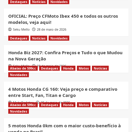
Destaques
Notícias
Novidades
OFICIAL: Preço CFMoto Ibex 450 e todos os outros
modelos, veja aqui!
Seku Mello
28 de maio de 2026
Destaques
Notícias
Novidades
Honda Biz 2027: Confira Preços e Tudo o que Mudou
na Nova Geração
Seku Mello
28 de maio de 2026
Abaixo de 599cc
Destaques
Honda
Motos
Notícias
Novidades
4 Motos Honda CG 160: Veja preço e comparativo
entre Start, Fan, Titan e Cargo
MotoRedator
28 de maio de 2026
Abaixo de 599cc
Destaques
Honda
Motos
Notícias
Novidades
5 motos Honda 0km com o maior custo-benefício à
venda no Brasil