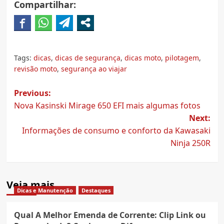
Compartilhar:
Tags:
dicas
,
dicas de segurança
,
dicas moto
,
pilotagem
,
revisão moto
,
segurança ao viajar
Post
Previous:
Nova Kasinski Mirage 650 EFI mais algumas fotos
navigation
Next:
Informações de consumo e conforto da Kawasaki
Ninja 250R
Veja mais
Dicas e Manutenção
Destaques
Qual A Melhor Emenda de Corrente: Clip Link ou