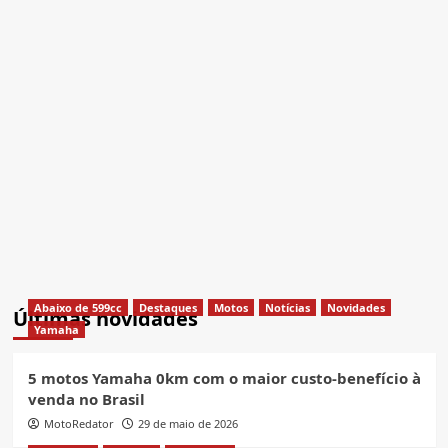
Abaixo de 599cc
Destaques
Motos
Notícias
Novidades
Últimas novidades
Yamaha
5 motos Yamaha 0km com o maior custo-benefício à
venda no Brasil
MotoRedator
29 de maio de 2026