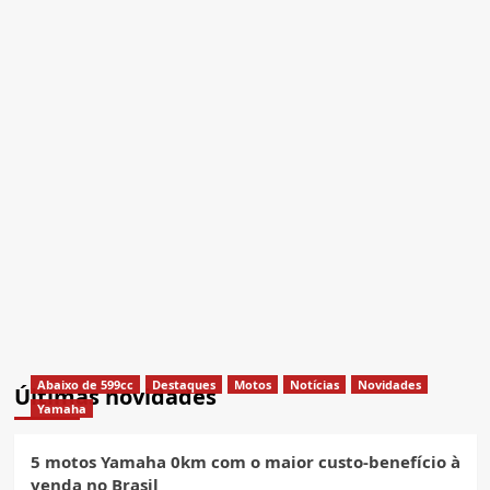
Abaixo de 599cc
Destaques
Motos
Notícias
Novidades
Últimas novidades
Yamaha
5 motos Yamaha 0km com o maior custo-benefício à
venda no Brasil