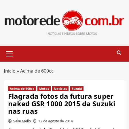
Skip
to
content
Primary
Menu
Início
»
Acima de 600cc
Acima de 600cc
Motos
Notícias
Suzuki
Flagrada fotos da futura super
naked GSR 1000 2015 da Suzuki
nas ruas
Seku Mello
12 de agosto de 2014