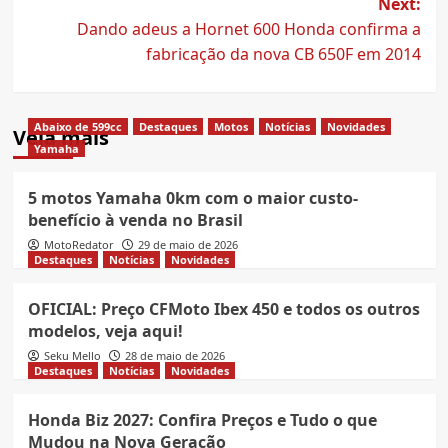
Next:
Dando adeus a Hornet 600 Honda confirma a
fabricação da nova CB 650F em 2014
Abaixo de 599cc
Destaques
Motos
Notícias
Novidades
Veja mais
Yamaha
5 motos Yamaha 0km com o maior custo-
benefício à venda no Brasil
MotoRedator
29 de maio de 2026
Destaques
Notícias
Novidades
OFICIAL: Preço CFMoto Ibex 450 e todos os outros
modelos, veja aqui!
Seku Mello
28 de maio de 2026
Destaques
Notícias
Novidades
Honda Biz 2027: Confira Preços e Tudo o que
Mudou na Nova Geração