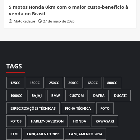
5 motos Honda 0km com o maior custo-benefício à
venda no Brasil
MotoRedator
27 de maio de 2026
TAGS
125CC
150CC
250CC
300CC
650CC
800CC
1000CC
BAJAJ
BMW
CUSTOM
DAFRA
DUCATI
ESPECIFICAÇÕES TÉCNICAS
FICHA TÉCNICA
FOTO
FOTOS
HARLEY-DAVIDSON
HONDA
KAWASAKI
KTM
LANÇAMENTO 2011
LANÇAMENTO 2014