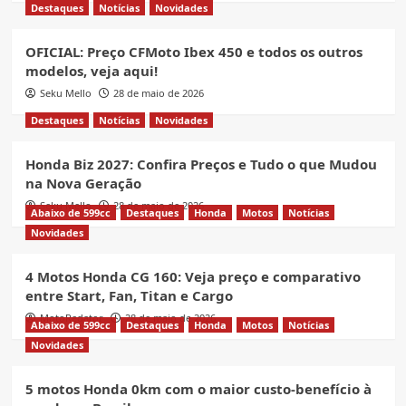
Destaques
Notícias
Novidades
OFICIAL: Preço CFMoto Ibex 450 e todos os outros
modelos, veja aqui!
Seku Mello
28 de maio de 2026
Destaques
Notícias
Novidades
Honda Biz 2027: Confira Preços e Tudo o que Mudou
na Nova Geração
Seku Mello
28 de maio de 2026
Abaixo de 599cc
Destaques
Honda
Motos
Notícias
Novidades
4 Motos Honda CG 160: Veja preço e comparativo
entre Start, Fan, Titan e Cargo
MotoRedator
28 de maio de 2026
Abaixo de 599cc
Destaques
Honda
Motos
Notícias
Novidades
5 motos Honda 0km com o maior custo-benefício à