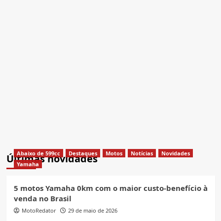
Abaixo de 599cc
Destaques
Motos
Notícias
Novidades
Últimas novidades
Yamaha
5 motos Yamaha 0km com o maior custo-benefício à
venda no Brasil
MotoRedator
29 de maio de 2026