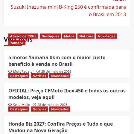
Suzuki Inazuma mini B-King 250 é confirmada para
o Brasil em 2013
Abaixo de 599cc
Destaques
Motos
Notícias
Novidades
Veja mais
Yamaha
5 motos Yamaha 0km com o maior custo-
benefício à venda no Brasil
MotoRedator
29 de maio de 2026
Destaques
Notícias
Novidades
OFICIAL: Preço CFMoto Ibex 450 e todos os outros
modelos, veja aqui!
Seku Mello
28 de maio de 2026
Destaques
Notícias
Novidades
Honda Biz 2027: Confira Preços e Tudo o que
Mudou na Nova Geração