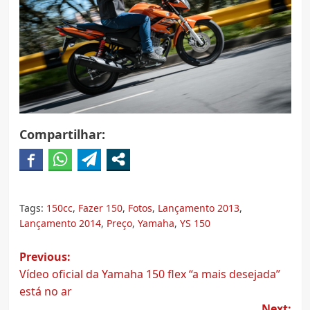
Compartilhar:
Tags:
150cc
,
Fazer 150
,
Fotos
,
Lançamento 2013
,
Lançamento 2014
,
Preço
,
Yamaha
,
YS 150
Post
Previous:
Vídeo oficial da Yamaha 150 flex “a mais desejada”
navigation
está no ar
Next: