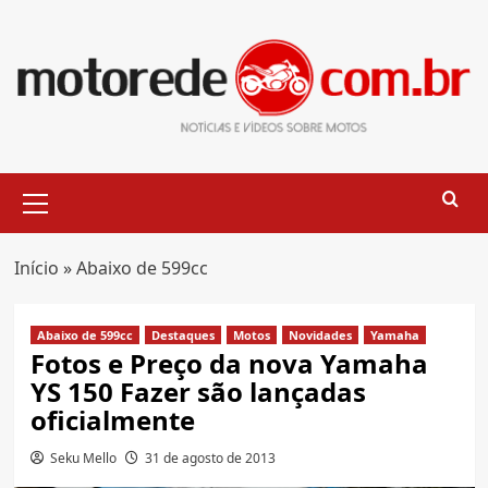
Skip
to
content
Primary
Menu
Início
»
Abaixo de 599cc
Abaixo de 599cc
Destaques
Motos
Novidades
Yamaha
Fotos e Preço da nova Yamaha
YS 150 Fazer são lançadas
oficialmente
Seku Mello
31 de agosto de 2013