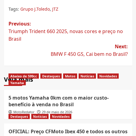
Tags:
Grupo J.Toledo
,
JTZ
Post
Previous:
Triumph Trident 660 2025, novas cores e preço no
navigation
Brasil
Next:
BMW F 450 GS, Cai bem no Brasil?
Abaixo de 599cc
Destaques
Motos
Notícias
Novidades
Veja mais
Yamaha
5 motos Yamaha 0km com o maior custo-
benefício à venda no Brasil
MotoRedator
29 de maio de 2026
Destaques
Notícias
Novidades
OFICIAL: Preço CFMoto Ibex 450 e todos os outros