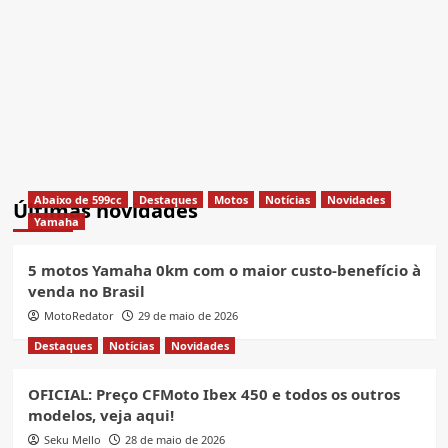
Abaixo de 599cc
Destaques
Motos
Notícias
Novidades
Últimas novidades
Yamaha
5 motos Yamaha 0km com o maior custo-benefício à
venda no Brasil
MotoRedator
29 de maio de 2026
Destaques
Notícias
Novidades
OFICIAL: Preço CFMoto Ibex 450 e todos os outros
modelos, veja aqui!
Seku Mello
28 de maio de 2026