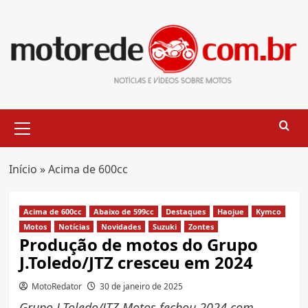
Skip
to
content
Primary
Menu
Início
»
Acima de 600cc
Acima de 600cc
Abaixo de 599cc
Destaques
Haojue
Kymco
Motos
Notícias
Novidades
Suzuki
Zontes
Produção de motos do Grupo
J.Toledo/JTZ cresceu em 2024
MotoRedator
30 de janeiro de 2025
Grupo J.Toledo/JTZ Motos fechou 2024 com