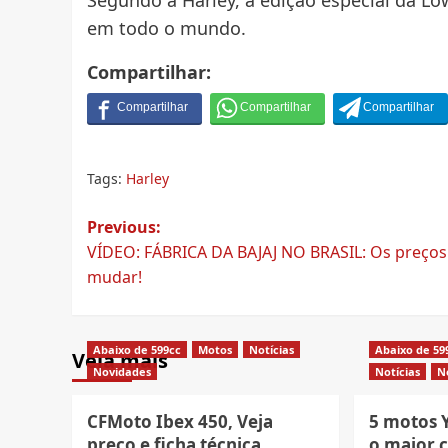
em todo o mundo.
Compartilhar:
Tags:
Harley
Post
Previous:
VÍDEO: FÁBRICA DA BAJAJ NO BRASIL: Os preços
navigation
mudar!
Abaixo de 599cc
Motos
Notícias
Abaixo de 59
Veja mais
Novidades
Notícias
N
CFMoto Ibex 450, Veja
5 motos
preço e ficha técnica
o maior c