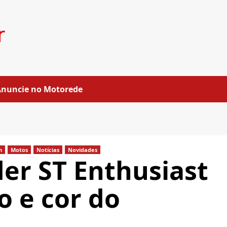
Anuncie no Motorede
n
Motos
Notícias
Novidades
er ST Enthusiast
o e cor do