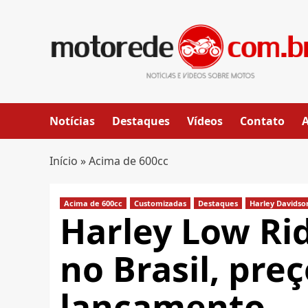
Skip
to
content
Notícias
Destaques
Vídeos
Contato
Início
»
Acima de 600cc
Acima de 600cc
Customizadas
Destaques
Harley Davidso
Harley Low Rid
no Brasil, preç
lançamento