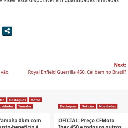
Next:
 vão
Royal Enfield Guerrilla 450, Cai bem no Brasil?
9cc
Destaques
Motos
ovidades
Yamaha
Destaques
Notícias
Novidades
 Yamaha 0km com
OFICIAL: Preço CFMoto
usto-benefício à
Ibex 450 e todos os outros