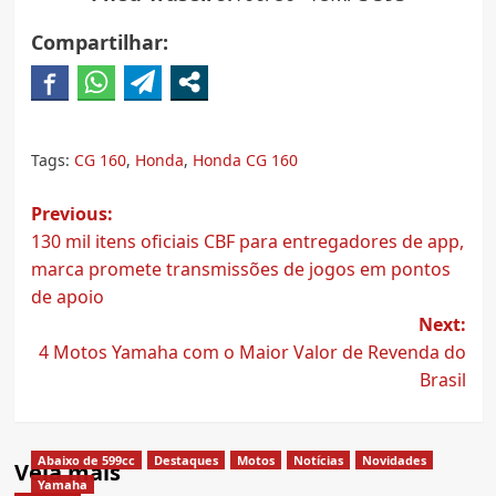
Compartilhar:
Tags:
CG 160
,
Honda
,
Honda CG 160
Post
Previous:
130 mil itens oficiais CBF para entregadores de app,
navigation
marca promete transmissões de jogos em pontos
de apoio
Next:
4 Motos Yamaha com o Maior Valor de Revenda do
Brasil
Abaixo de 599cc
Destaques
Motos
Notícias
Novidades
Veja mais
Yamaha