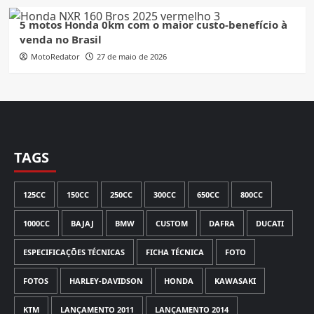
5 motos Honda 0km com o maior custo-benefício à
venda no Brasil
MotoRedator
27 de maio de 2026
TAGS
125CC
150CC
250CC
300CC
650CC
800CC
1000CC
BAJAJ
BMW
CUSTOM
DAFRA
DUCATI
ESPECIFICAÇÕES TÉCNICAS
FICHA TÉCNICA
FOTO
FOTOS
HARLEY-DAVIDSON
HONDA
KAWASAKI
KTM
LANÇAMENTO 2011
LANÇAMENTO 2014