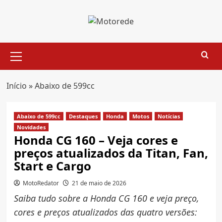
Skip
to
content
Primary
Menu
Início
»
Abaixo de 599cc
Abaixo de 599cc
Destaques
Honda
Motos
Notícias
Novidades
Honda CG 160 – Veja cores e
preços atualizados da Titan, Fan,
Start e Cargo
MotoRedator
21 de maio de 2026
Saiba tudo sobre a Honda CG 160 e veja preço,
cores e preços atualizados das quatro versões: