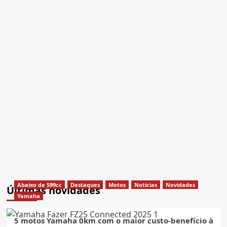
Abaixo de 599cc
Destaques
Motos
Notícias
Novidades
Últimas novidades
Yamaha
5 motos Yamaha 0km com o maior custo-benefício à