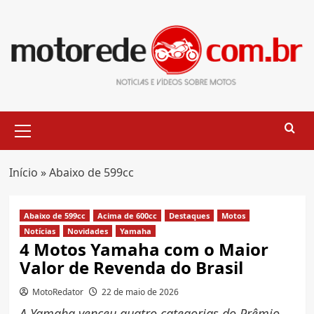
Skip
to
content
Primary
Menu
Início
»
Abaixo de 599cc
Abaixo de 599cc
Acima de 600cc
Destaques
Motos
Notícias
Novidades
Yamaha
4 Motos Yamaha com o Maior
Valor de Revenda do Brasil
MotoRedator
22 de maio de 2026
A Yamaha venceu quatro categorias do Prêmio