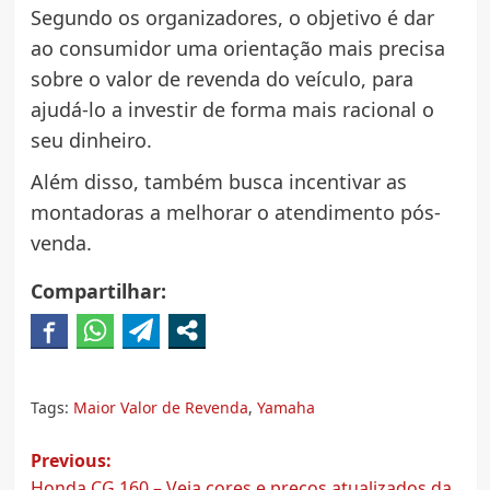
Segundo os organizadores, o objetivo é dar
ao consumidor uma orientação mais precisa
sobre o valor de revenda do veículo, para
ajudá-lo a investir de forma mais racional o
seu dinheiro.
Além disso, também busca incentivar as
montadoras a melhorar o atendimento pós-
venda.
Compartilhar:
Tags:
Maior Valor de Revenda
,
Yamaha
Post
Previous:
Honda CG 160 – Veja cores e preços atualizados da