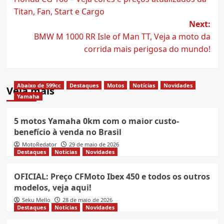
navigation
Titan, Fan, Start e Cargo
Next:
BMW M 1000 RR Isle of Man TT, Veja a moto da
corrida mais perigosa do mundo!
Abaixo de 599cc
Destaques
Motos
Notícias
Novidades
Veja mais
Yamaha
5 motos Yamaha 0km com o maior custo-
benefício à venda no Brasil
MotoRedator
29 de maio de 2026
Destaques
Notícias
Novidades
OFICIAL: Preço CFMoto Ibex 450 e todos os outros
modelos, veja aqui!
Seku Mello
28 de maio de 2026
Destaques
Notícias
Novidades