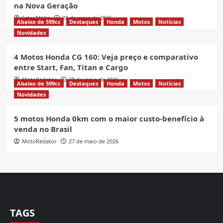
na Nova Geração
Seku Mello
28 de maio de 2026
Abaixo de 599cc
Destaques
Honda
Motos
Notícias
Novidades
4 Motos Honda CG 160: Veja preço e comparativo
entre Start, Fan, Titan e Cargo
MotoRedator
28 de maio de 2026
Abaixo de 599cc
Destaques
Honda
Motos
Notícias
Novidades
5 motos Honda 0km com o maior custo-benefício à
venda no Brasil
MotoRedator
27 de maio de 2026
TAGS