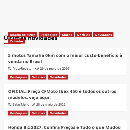
Abaixo de 599cc
Destaques
Motos
Notícias
Novidades
Últimas novidades
Yamaha
5 motos Yamaha 0km com o maior custo-benefício à
venda no Brasil
MotoRedator
29 de maio de 2026
Destaques
Notícias
Novidades
OFICIAL: Preço CFMoto Ibex 450 e todos os outros
modelos, veja aqui!
Seku Mello
28 de maio de 2026
Destaques
Notícias
Novidades
Honda Biz 2027: Confira Preços e Tudo o que Mudou