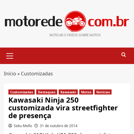
Skip
to
content
Primary
Menu
Início
»
Customizadas
Customizadas
Destaques
Kawasaki
Motos
Notícias
Kawasaki Ninja 250
customizada vira streetfighter
de presença
Seku Mello
31 de outubro de 2014