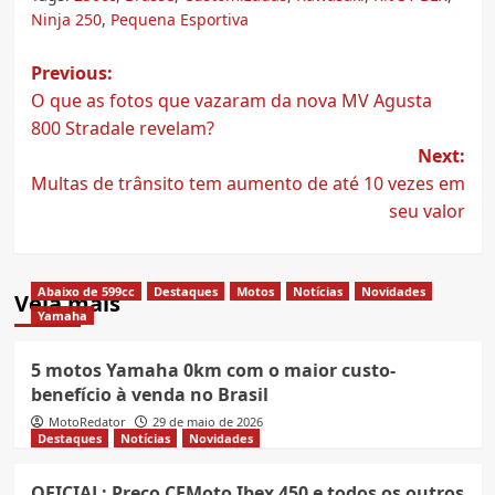
Ninja 250
,
Pequena Esportiva
Post
Previous:
O que as fotos que vazaram da nova MV Agusta
navigation
800 Stradale revelam?
Next:
Multas de trânsito tem aumento de até 10 vezes em
seu valor
Abaixo de 599cc
Destaques
Motos
Notícias
Novidades
Veja mais
Yamaha
5 motos Yamaha 0km com o maior custo-
benefício à venda no Brasil
MotoRedator
29 de maio de 2026
Destaques
Notícias
Novidades
OFICIAL: Preço CFMoto Ibex 450 e todos os outros