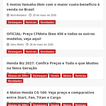
5 motos Yamaha 0km com o maior custo-benefício à
venda no Brasil
MotoRedator
29 de maio de 2026
Destaques
Notícias
Novidades
OFICIAL: Preço CFMoto Ibex 450 e todos os outros
modelos, veja aqui!
Seku Mello
28 de maio de 2026
Destaques
Notícias
Novidades
Honda Biz 2027: Confira Preços e Tudo o que Mudou
na Nova Geração
Seku Mello
28 de maio de 2026
Abaixo de 599cc
Destaques
Honda
Motos
Notícias
Novidades
4 Motos Honda CG 160: Veja preço e comparativo
entre Start, Fan, Titan e Cargo
MotoRedator
28 de maio de 2026
Abaixo de 599cc
Destaques
Honda
Motos
Notícias