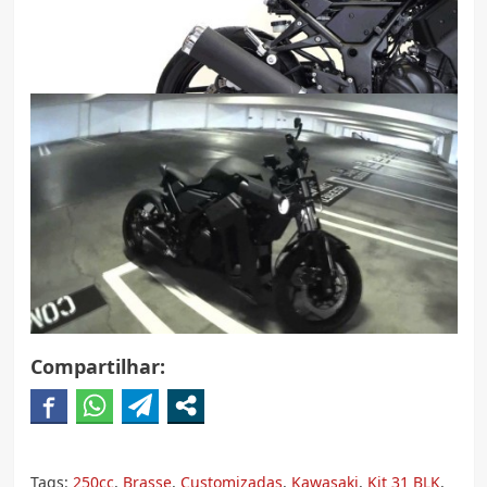
Compartilhar:
Tags:
250cc
,
Brasse
,
Customizadas
,
Kawasaki
,
Kit 31 BLK
,