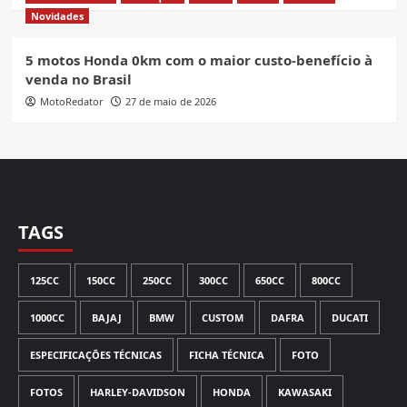
Novidades
5 motos Honda 0km com o maior custo-benefício à
venda no Brasil
MotoRedator
27 de maio de 2026
TAGS
125CC
150CC
250CC
300CC
650CC
800CC
1000CC
BAJAJ
BMW
CUSTOM
DAFRA
DUCATI
ESPECIFICAÇÕES TÉCNICAS
FICHA TÉCNICA
FOTO
FOTOS
HARLEY-DAVIDSON
HONDA
KAWASAKI