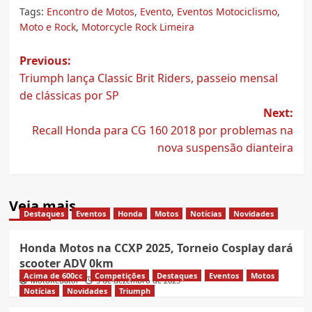
Tags:
Encontro de Motos
,
Evento
,
Eventos Motociclismo
,
Moto e Rock
,
Motorcycle Rock Limeira
Post
Previous:
Triumph lança Classic Brit Riders, passeio mensal
navigation
de clássicas por SP
Next:
Recall Honda para CG 160 2018 por problemas na
nova suspensão dianteira
Veja mais
Destaques
Eventos
Honda
Motos
Notícias
Novidades
Honda Motos na CCXP 2025, Torneio Cosplay dará
scooter ADV 0km
Acima de 600cc
Competições
Destaques
Eventos
Motos
MotoRedator
3 de dezembro de 2025
Notícias
Novidades
Triumph