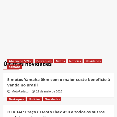
Abaixo de 599cc
Destaques
Motos
Notícias
Novidades
Últimas novidades
Yamaha
5 motos Yamaha 0km com o maior custo-benefício à
venda no Brasil
MotoRedator
29 de maio de 2026
Destaques
Notícias
Novidades
OFICIAL: Preço CFMoto Ibex 450 e todos os outros