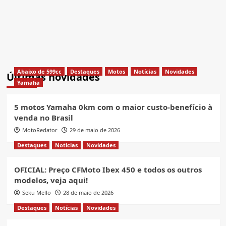
Abaixo de 599cc
Destaques
Motos
Notícias
Novidades
Últimas novidades
Yamaha
5 motos Yamaha 0km com o maior custo-benefício à
venda no Brasil
MotoRedator
29 de maio de 2026
Destaques
Notícias
Novidades
OFICIAL: Preço CFMoto Ibex 450 e todos os outros
modelos, veja aqui!
Seku Mello
28 de maio de 2026
Destaques
Notícias
Novidades