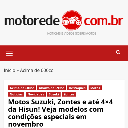
Skip
to
content
Primary
Menu
Início
»
Acima de 600cc
Acima de 600cc
Abaixo de 599cc
Destaques
Motos
Notícias
Novidades
Suzuki
Zontes
Motos Suzuki, Zontes e até 4×4
da Hisun! Veja modelos com
condições especiais em
novembro