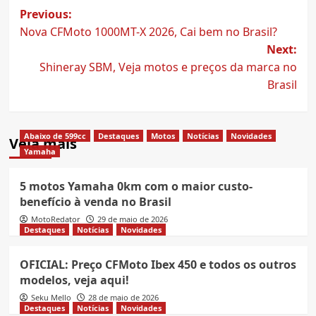
Post
Previous:
Nova CFMoto 1000MT-X 2026, Cai bem no Brasil?
navigation
Next:
Shineray SBM, Veja motos e preços da marca no
Brasil
Abaixo de 599cc
Destaques
Motos
Notícias
Novidades
Veja mais
Yamaha
5 motos Yamaha 0km com o maior custo-
benefício à venda no Brasil
MotoRedator
29 de maio de 2026
Destaques
Notícias
Novidades
OFICIAL: Preço CFMoto Ibex 450 e todos os outros
modelos, veja aqui!
Seku Mello
28 de maio de 2026
Destaques
Notícias
Novidades