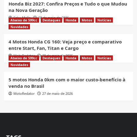
Honda Biz 2027: Confira Preços e Tudo o que Mudou
na Nova Geração
Seku Mello
28 de maio de 2026
Abaixo de 599cc
Destaques
Honda
Motos
Notícias
Novidades
4 Motos Honda CG 160: Veja preço e comparativo
entre Start, Fan, Titan e Cargo
MotoRedator
28 de maio de 2026
Abaixo de 599cc
Destaques
Honda
Motos
Notícias
Novidades
5 motos Honda 0km com o maior custo-benefício à
venda no Brasil
MotoRedator
27 de maio de 2026