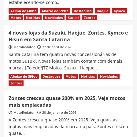
estabelecendo-se como...
Acima de 600cc
Abaixo de 599cc
Destaques
Haojue
Kymco
Read
Leia Mais
more
Motos
Notícias
Novidades
Suzuki
Zontes
about
Zontes
4 novas lojas da Suzuki, Haojue, Zontes, Kymco e
368G
Hisun em Santa Catarina
no
Brasil:
MotoRedator
27 de abril de 2026
Saiba
Santa Catarina tem quatro novas concessionárias de
Tudo
motos Suzuki. Novas lojas também contam com demais
Sobre
marcas J.Toledo/JTZ Motos. Suzuki, Haojue,...
a
Nova
Abaixo de 599cc
Destaques
Motos
Notícias
Novidades
Read
Leia Mais
Scooter
more
Zontes
Aventureira
about
4
Zontes cresceu quase 200% em 2025, Veja motos
novas
mais emplacadas
lojas
da
MotoRedator
20 de janeiro de 2026
Suzuki,
A Zontes cresceu quase 200% em 2025. Veja quais as
Haojue,
motos mais emplacadas da marca no país. Zontes cresceu
Zontes,
quase...
Kymco