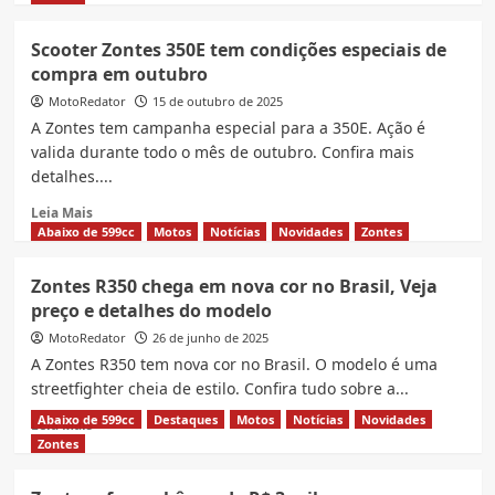
modelos
about
com
Nova
Scooter Zontes 350E tem condições especiais de
condições
Zontes
compra em outubro
especiais
ZT703-
em
T
MotoRedator
15 de outubro de 2025
novembro
2026,
A Zontes tem campanha especial para a 350E. Ação é
Cai
valida durante todo o mês de outubro. Confira mais
bem
detalhes....
no
Brasil?
Read
Leia Mais
more
Abaixo de 599cc
Motos
Notícias
Novidades
Zontes
about
Scooter
Zontes R350 chega em nova cor no Brasil, Veja
Zontes
preço e detalhes do modelo
350E
tem
MotoRedator
26 de junho de 2025
condições
A Zontes R350 tem nova cor no Brasil. O modelo é uma
especiais
streetfighter cheia de estilo. Confira tudo sobre a...
de
compra
Abaixo de 599cc
Destaques
Motos
Notícias
Novidades
Read
Leia Mais
em
more
Zontes
outubro
about
Zontes