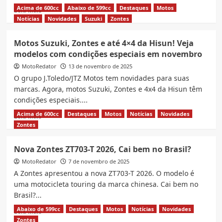
e
Acima de 600cc
Abaixo de 599cc
Destaques
Motos
Read
Leia Mais
Hisun
more
Notícias
Novidades
Suzuki
Zontes
em
about
Santa
Zontes
Motos Suzuki, Zontes e até 4×4 da Hisun! Veja
Catarina
cresceu
modelos com condições especiais em novembro
quase
200%
MotoRedator
13 de novembro de 2025
em
O grupo J.Toledo/JTZ Motos tem novidades para suas
2025,
marcas. Agora, motos Suzuki, Zontes e 4x4 da Hisun têm
Veja
condições especiais....
motos
mais
Acima de 600cc
Destaques
Motos
Notícias
Novidades
Read
Leia Mais
emplacadas
more
Zontes
about
Motos
Nova Zontes ZT703-T 2026, Cai bem no Brasil?
Suzuki,
MotoRedator
Zontes
7 de novembro de 2025
e
A Zontes apresentou a nova ZT703-T 2026. O modelo é
até
uma motocicleta touring da marca chinesa. Cai bem no
4×4
Brasil?...
da
Hisun!
Abaixo de 599cc
Destaques
Motos
Notícias
Novidades
Read
Leia Mais
Veja
more
Zontes