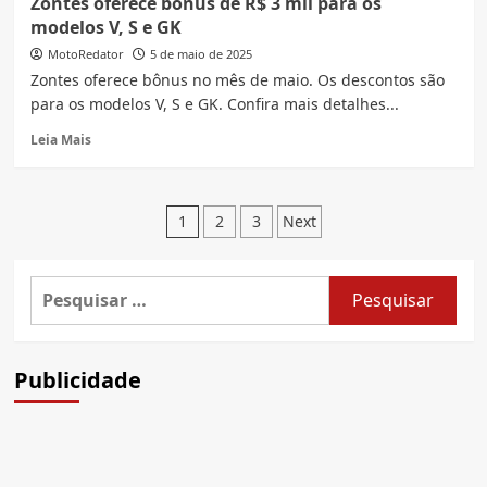
Zontes oferece bônus de R$ 3 mil para os
R350
modelos V, S e GK
chega
em
MotoRedator
5 de maio de 2025
nova
Zontes oferece bônus no mês de maio. Os descontos são
cor
para os modelos V, S e GK. Confira mais detalhes...
no
Brasil,
Read
Leia Mais
Veja
more
preço
about
e
Zontes
Paginação
detalhes
oferece
1
2
3
Next
do
bônus
de
modelo
de
R$
posts
Pesquisar
3
por:
mil
para
os
Publicidade
modelos
V,
S
e
GK