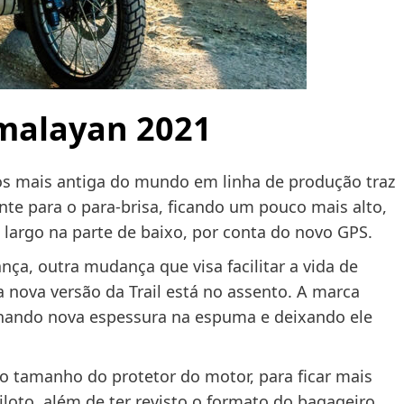
malayan 2021
tos mais antiga do mundo em linha de produção traz
te para o para-brisa, ficando um pouco mais alto,
 largo na parte de baixo, por conta do novo GPS.
nça, outra mudança que visa facilitar a vida de
 nova versão da Trail está no assento. A marca
nando nova espessura na espuma e deixando ele
 o tamanho do protetor do motor, para ficar mais
iloto, além de ter revisto o formato do bagageiro,