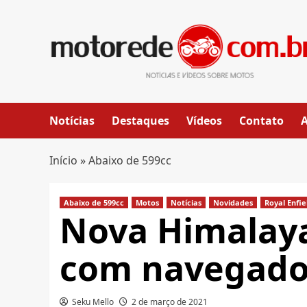
Skip
to
content
Notícias
Destaques
Vídeos
Contato
Início
»
Abaixo de 599cc
Abaixo de 599cc
Motos
Notícias
Novidades
Royal Enfie
Nova Himalaya
com navegador
Seku Mello
2 de março de 2021