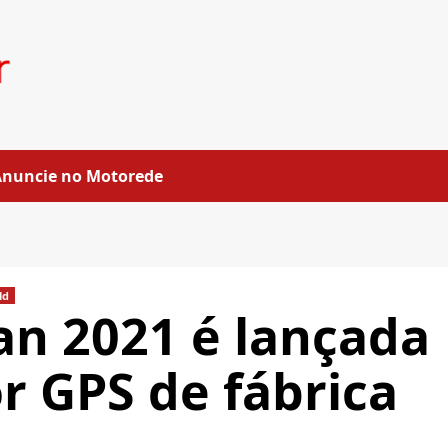
Anuncie no Motorede
ld
n 2021 é lançada
 GPS de fábrica