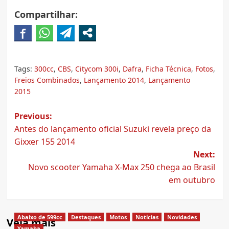
Compartilhar:
Tags:
300cc
,
CBS
,
Citycom 300i
,
Dafra
,
Ficha Técnica
,
Fotos
,
Freios Combinados
,
Lançamento 2014
,
Lançamento
2015
Post
Previous:
Antes do lançamento oficial Suzuki revela preço da
navigation
Gixxer 155 2014
Next:
Novo scooter Yamaha X-Max 250 chega ao Brasil
em outubro
Abaixo de 599cc
Destaques
Motos
Notícias
Novidades
Veja mais
Yamaha