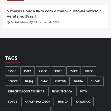
5 motos Honda 0km com o maior custo-benefício à
venda no Brasil
MotoRedator
27 de maio de 2026
TAGS
125CC
150CC
250CC
300CC
650CC
800CC
1000CC
BAJAJ
BMW
CUSTOM
DAFRA
DUCATI
ESPECIFICAÇÕES TÉCNICAS
FICHA TÉCNICA
FOTO
FOTOS
HARLEY-DAVIDSON
HONDA
KAWASAKI