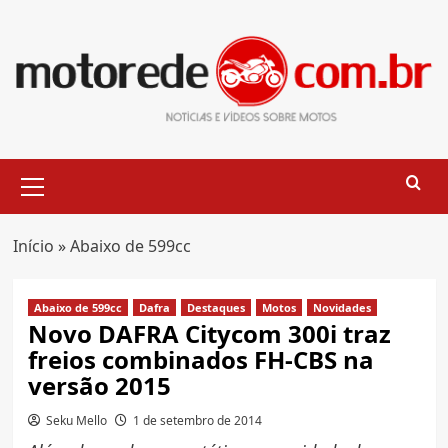
Skip
to
content
Primary
Menu
Início
»
Abaixo de 599cc
Abaixo de 599cc
Dafra
Destaques
Motos
Novidades
Novo DAFRA Citycom 300i traz
freios combinados FH-CBS na
versão 2015
Seku Mello
1 de setembro de 2014