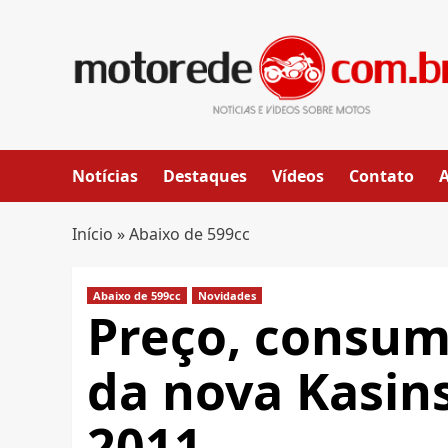
Skip
to
content
Notícias
Destaques
Vídeos
Contato
Início
»
Abaixo de 599cc
Abaixo de 599cc
Novidades
Preço, consumo
da nova Kasin
2011