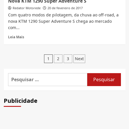
Nova KTM 1290 Super Adventure S
Panigale
Redator Motorede
1299
20 de fevereiro de 2017
R
Com quatro modos de pilotagem, da chuva ao off-road, a
com
nova KTM 1290 Super Adventure S chega ao mercado
motor
com...
2
Cilindros
Read
Leia Mais
more
about
Nova
Paginação
KTM
1
2
3
Next
1290
de
Super
Adventure
posts
Pesquisar
S
por:
Publicidade