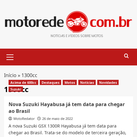
Skip
to
content
Primary
Menu
Início
»
1300cc
Acima de 600cc
Destaques
Motos
Notícias
Novidades
1300cc
Suzuki
Nova Suzuki Hayabusa já tem data para chegar
ao Brasil
MotoRedator
26 de maio de 2022
A nova Suzuki GSX 1300R Hayabusa já tem data para
chegar ao Brasil. Trata-se do modelo de terceira geração,