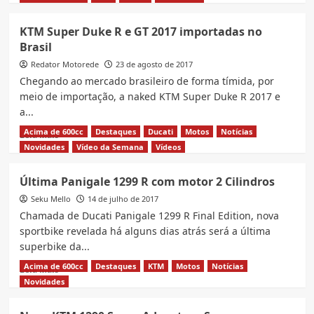
about
Ducati
KTM Super Duke R e GT 2017 importadas no
XDiavel
Brasil
Dark
é
Redator Motorede
23 de agosto de 2017
lançada
Chegando ao mercado brasileiro de forma tímida, por
oficialmente
meio de importação, a naked KTM Super Duke R 2017 e
no
a...
Brasil
Acima de 600cc
Destaques
Ducati
Motos
Notícias
Read
Leia Mais
more
Novidades
Vídeo da Semana
Vídeos
about
KTM
Última Panigale 1299 R com motor 2 Cilindros
Super
Seku Mello
Duke
14 de julho de 2017
R
Chamada de Ducati Panigale 1299 R Final Edition, nova
e
sportbike revelada há alguns dias atrás será a última
GT
superbike da...
2017
importadas
Acima de 600cc
Destaques
KTM
Motos
Notícias
Read
Leia Mais
no
more
Novidades
Brasil
about
Última