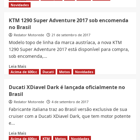
é
more
Novidades
uma
about
notícia
CB
KTM 1290 Super Adventure 2017 sob encomenda
triste,
1300
no Brasil
entenda
é
transformada
Redator Motorede
21 de setembro de 2017
em
Modelo topo de linha da marca austríaca, a nova KTM
Daytona
1290 Super Adventure 2017 está disponível para compra,
Cafe
sob encomenda,...
1300
customizada
Read
Leia Mais
more
Acima de 600cc
Ducati
Motos
Novidades
about
KTM
Ducati XDiavel Dark é lançada oficialmente no
1290
Brasil
Super
Adventure
Redator Motorede
4 de setembro de 2017
2017
Fabricante italiana traz ao Brasil versão exclusiva de sua
sob
cruiser com a Ducati XDiavel Dark, que tem motor potente
encomenda
e...
no
Brasil
Read
Leia Mais
more
Acima de 600cc
KTM
Motos
Novidades