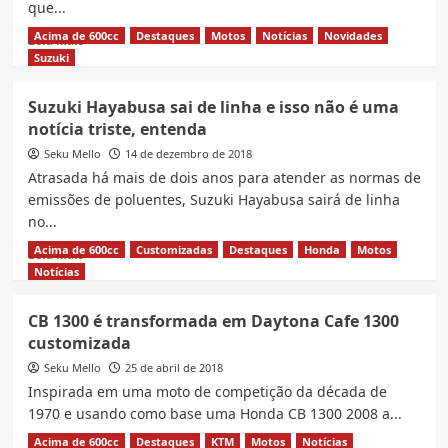
que...
Acima de 600cc
Destaques
Motos
Notícias
Novidades
Read
Leia Mais
more
Suzuki
about
Nova
Suzuki Hayabusa sai de linha e isso não é uma
Suzuki
notícia triste, entenda
Hayabusa
já
Seku Mello
14 de dezembro de 2018
tem
Atrasada há mais de dois anos para atender as normas de
data
emissões de poluentes, Suzuki Hayabusa sairá de linha
para
no...
chegar
ao
Acima de 600cc
Customizadas
Destaques
Honda
Motos
Read
Leia Mais
Brasil
more
Notícias
about
Suzuki
CB 1300 é transformada em Daytona Cafe 1300
Hayabusa
customizada
sai
de
Seku Mello
25 de abril de 2018
linha
Inspirada em uma moto de competição da década de
e
1970 e usando como base uma Honda CB 1300 2008 a...
isso
não
Acima de 600cc
Destaques
KTM
Motos
Notícias
Read
Leia Mais