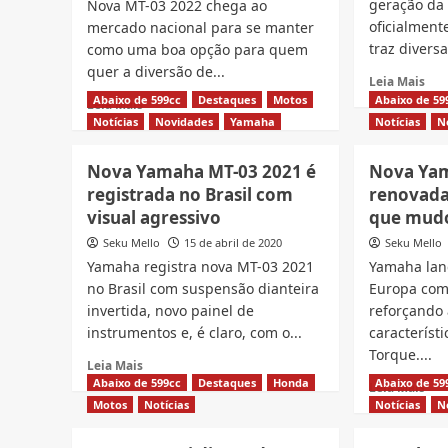
geração da
Nova MT-03 2022 chega ao
oficialment
mercado nacional para se manter
traz divers
como uma boa opção para quem
quer a diversão de...
Rea
Leia Mais
mor
Abaixo de 599cc
Destaques
Motos
Abaixo de 59
Read
Leia Mais
abo
more
Notícias
Novidades
Yamaha
Notícias
N
Nov
about
MT-
Nova
Nova Yamaha MT-03 2021 é
Nova Yam
03
MT-
registrada no Brasil com
renovada
che
03
ao
visual agressivo
que mud
2022
Bras
é
Seku Mello
15 de abril de 2020
Seku Mello
vej
lançada,
Yamaha registra nova MT-03 2021
Yamaha lan
as
veja
no Brasil com suspensão dianteira
Europa com
7
comparativo
mud
invertida, novo painel de
reforçando 
do
que
instrumentos e, é claro, com o...
característ
mudou
Torque....
Read
Leia Mais
more
Abaixo de 599cc
Destaques
Honda
Abaixo de 59
Rea
Leia Mais
about
mor
Motos
Notícias
Notícias
N
Nova
abo
Yamaha
Nov