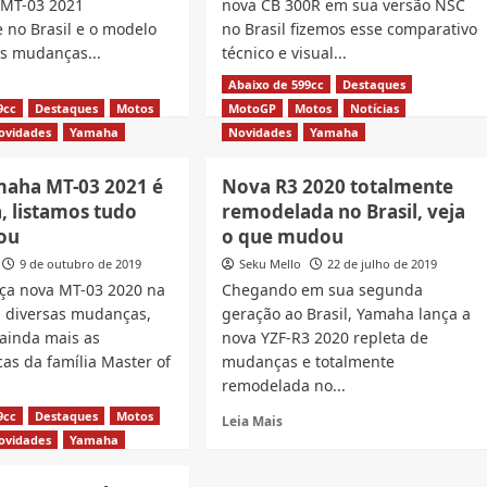
 MT-03 2021
nova CB 300R em sua versão NSC
e no Brasil e o modelo
no Brasil fizemos esse comparativo
as mudanças...
técnico e visual...
d
Abaixo de 599cc
Read
Destaques
Leia Mais
e
more
9cc
Destaques
Motos
MotoGP
Motos
Notícias
ut
about
ovidades
Yamaha
Novidades
Yamaha
a
Nova
CB
aha MT-03 2021 é
Nova R3 2020 totalmente
300R
, listamos tudo
remodelada no Brasil, veja
ga
vs
MT-
ou
o que mudou
il:
03,
9 de outubro de 2019
Seku Mello
22 de julho de 2019
a
Qual
ça nova MT-03 2020 na
Chegando em sua segunda
a
 diversas mudanças,
geração ao Brasil, Yamaha lança a
melhor
anças
no
ainda mais as
nova YZF-R3 2020 repleta de
Brasil?
icas da família Master of
mudanças e totalmente
remodelada no...
9cc
Destaques
Motos
d
Read
Leia Mais
e
more
ovidades
Yamaha
ut
about
a
Nova