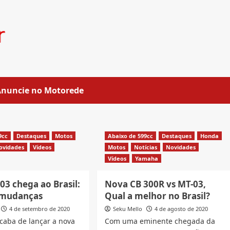
Anuncie no Motorede
9cc
Destaques
Motos
Abaixo de 599cc
Destaques
Honda
ovidades
Vídeos
Motos
Notícias
Novidades
Vídeos
Yamaha
3 chega ao Brasil:
Nova CB 300R vs MT-03,
7 mudanças
Qual a melhor no Brasil?
4 de setembro de 2020
Seku Mello
4 de agosto de 2020
caba de lançar a nova
Com uma eminente chegada da