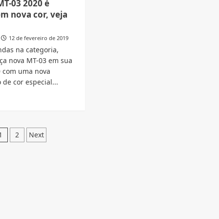
T-03 2020 é
aha
R3
m nova cor, veja
2020
totalmente
1
remodelada
12 de fevereiro de 2019
no
ndas na categoria,
ovada,
Brasil,
ça nova MT-03 em sua
tamos
veja
0 com uma nova
o
o
que
de cor especial...
dou
mudou
d
e
ut
aha
Paginação
1
2
Next
de
0
posts
çada
a
a
ço