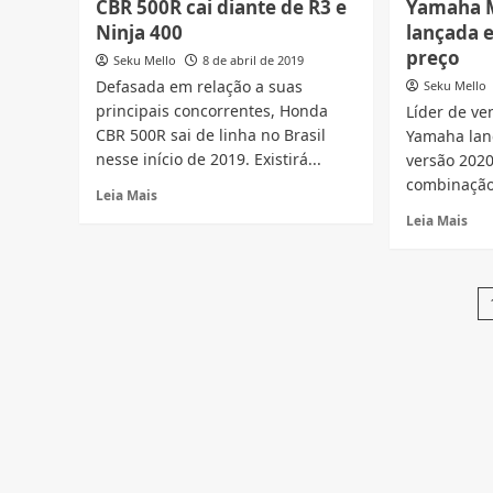
CBR 500R cai diante de R3 e
Yamaha M
MT-
Yam
Ninja 400
lançada e
03
MT-
2021
preço
03
Seku Mello
8 de abril de 2019
é
202
Defasada em relação a suas
Seku Mello
registrada
é
principais concorrentes, Honda
Líder de ve
no
ren
CBR 500R sai de linha no Brasil
Yamaha lan
Brasil
lis
com
nesse início de 2019. Existirá...
versão 202
tud
visual
que
combinação 
Read
Leia Mais
agressivo
mu
more
Rea
Leia Mais
about
mor
CBR
abo
500R
Yam
cai
MT-
diante
03
de
202
R3
é
e
lan
Ninja
em
400
nov
cor,
vej
pre