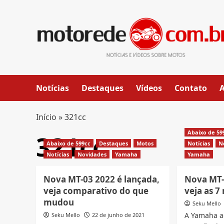
Skip
to
content
Notícias
Destaques
Vídeos
Contato
Início
»
321cc
Abaixo de 59
321cc
Abaixo de 599cc
Destaques
Motos
Notícias
N
Notícias
Novidades
Yamaha
Yamaha
Nova MT-03 2022 é lançada,
Nova MT-0
veja comparativo do que
veja as 
mudou
Seku Mello
A Yamaha a
Seku Mello
22 de junho de 2021