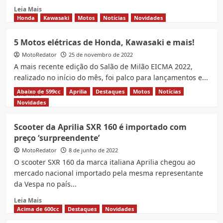
Read
Leia Mais
more
Honda
Kawasaki
Motos
Notícias
Novidades
about
Nova
5 Motos elétricas de Honda, Kawasaki e mais!
Aprilia
MotoRedator
RS
25 de novembro de 2022
457;
A mais recente edição do Salão de Milão EICMA 2022,
Cai
realizado no início do mês, foi palco para lançamentos e...
bem
Abaixo de 599cc
Aprilia
Destaques
Motos
Notícias
Read
no
Leia Mais
more
Brasil?
Novidades
about
5
Scooter da Aprilia SXR 160 é importado com
Motos
preço ‘surpreendente’
elétricas
de
MotoRedator
8 de junho de 2022
Honda,
O scooter SXR 160 da marca italiana Aprilia chegou ao
Kawasaki
mercado nacional importado pela mesma representante
e
da Vespa no país...
mais!
Read
Leia Mais
more
Acima de 600cc
Destaques
Novidades
about