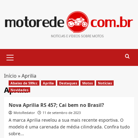
Skip
to
content
Primary
Menu
Início
»
Aprilia
Abaixo de 599cc
Aprilia
Destaques
Motos
Notícias
Aprilia
Novidades
Nova Aprilia RS 457; Cai bem no Brasil?
MotoRedator
11 de setembro de 2023
A marca Aprilia revelou a sua mais recente esportiva. O
modelo é uma carenada de média cilindrada. Confira tudo
sobre...