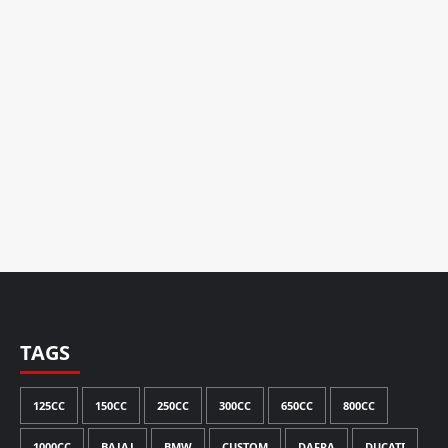
TAGS
125CC
150CC
250CC
300CC
650CC
800CC
1000CC
BAJAJ
BMW
CUSTOM
DAFRA
DUCATI