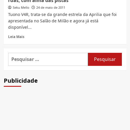
ruas, com alma das pistas
de
125cc
Seku Mello
24 de maio de 2011
e
Tuono V4R, trata-se da grande estrela da Aprilia que foi
50cc
apresentada no Salão de Milão e agora já está
são
disponível...
pequenas
com
Read
Leia Mais
cara
more
de
about
esportivas
Aprilia
Pesquisar
que
Tuono
ganham
por:
V4R,
novas
italiana
versões
desenvolvida
Publicidade
para
as
ruas,
com
alma
das
pistas