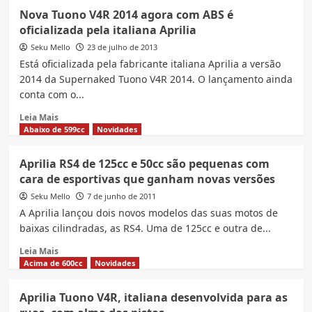
Scooter
Nova Tuono V4R 2014 agora com ABS é
da
oficializada pela italiana Aprilia
Aprilia
SXR
Seku Mello
23 de julho de 2013
160
Está oficializada pela fabricante italiana Aprilia a versão
é
2014 da Supernaked Tuono V4R 2014. O lançamento ainda
importado
conta com o...
com
preço
Read
Leia Mais
‘surpreendente’
more
Abaixo de 599cc
Novidades
about
Nova
Aprilia RS4 de 125cc e 50cc são pequenas com
Tuono
cara de esportivas que ganham novas versões
V4R
2014
Seku Mello
7 de junho de 2011
agora
A Aprilia lançou dois novos modelos das suas motos de
com
baixas cilindradas, as RS4. Uma de 125cc e outra de...
ABS
é
Read
Leia Mais
oficializada
more
Acima de 600cc
Novidades
pela
about
italiana
Aprilia
Aprilia Tuono V4R, italiana desenvolvida para as
Aprilia
RS4