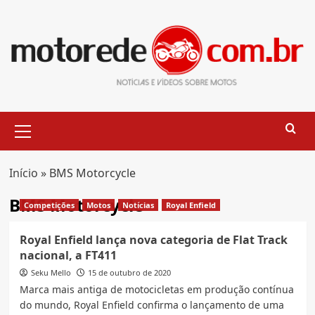
Skip
to
content
Primary
Menu
Início
»
BMS Motorcycle
BMS Motorcycle
Competições
Motos
Notícias
Royal Enfield
Royal Enfield lança nova categoria de Flat Track
nacional, a FT411
Seku Mello
15 de outubro de 2020
Marca mais antiga de motocicletas em produção contínua
do mundo, Royal Enfield confirma o lançamento de uma