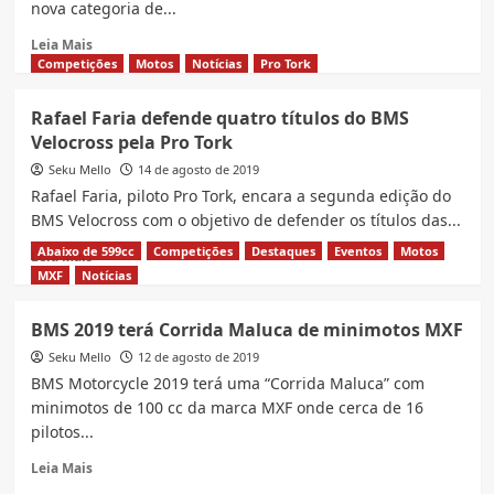
nova categoria de...
Read
Leia Mais
more
Competições
Motos
Notícias
Pro Tork
about
Royal
Rafael Faria defende quatro títulos do BMS
Enfield
Velocross pela Pro Tork
lança
nova
Seku Mello
14 de agosto de 2019
categoria
Rafael Faria, piloto Pro Tork, encara a segunda edição do
de
BMS Velocross com o objetivo de defender os títulos das...
Flat
Track
Abaixo de 599cc
Competições
Destaques
Eventos
Motos
Read
Leia Mais
nacional,
more
MXF
Notícias
a
about
FT411
Rafael
BMS 2019 terá Corrida Maluca de minimotos MXF
Faria
Seku Mello
defende
12 de agosto de 2019
quatro
BMS Motorcycle 2019 terá uma “Corrida Maluca” com
títulos
minimotos de 100 cc da marca MXF onde cerca de 16
do
pilotos...
BMS
Velocross
Read
Leia Mais
pela
more