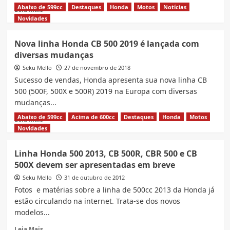
Abaixo de 599cc
Destaques
Honda
Motos
Notícias
Read
Leia Mais
more
Novidades
about
Honda
Nova linha Honda CB 500 2019 é lançada com
CB500
diversas mudanças
Hornet
2027,
Seku Mello
27 de novembro de 2018
Preço
Sucesso de vendas, Honda apresenta sua nova linha CB
e
500 (500F, 500X e 500R) 2019 na Europa com diversas
ficha
mudanças...
técnica
atualizada
Abaixo de 599cc
Acima de 600cc
Destaques
Honda
Motos
Read
Leia Mais
more
Novidades
about
Nova
Linha Honda 500 2013, CB 500R, CBR 500 e CB
linha
500X devem ser apresentadas em breve
Honda
CB
Seku Mello
31 de outubro de 2012
500
Fotos e matérias sobre a linha de 500cc 2013 da Honda já
2019
estão circulando na internet. Trata-se dos novos
é
modelos...
lançada
com
Read
Leia Mais