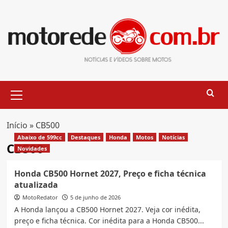
Skip
to
content
Primary
Menu
Início
»
CB500
Abaixo de 599cc
Destaques
Honda
Motos
Notícias
CB500
Novidades
Honda CB500 Hornet 2027, Preço e ficha técnica
atualizada
MotoRedator
5 de junho de 2026
A Honda lançou a CB500 Hornet 2027. Veja cor inédita,
preço e ficha técnica. Cor inédita para a Honda CB500...