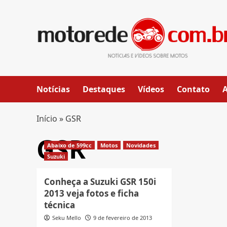
Skip
to
content
Notícias
Destaques
Vídeos
Contato
Início
»
GSR
GSR
Abaixo de 599cc
Motos
Novidades
Suzuki
Conheça a Suzuki GSR 150i
2013 veja fotos e ficha
técnica
Seku Mello
9 de fevereiro de 2013