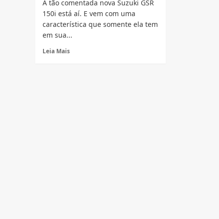
A tão comentada nova Suzuki GSR
150i está aí. E vem com uma
característica que somente ela tem
em sua...
Read
Leia Mais
more
about
Conheça
a
Suzuki
GSR
150i
2013
veja
fotos
e
ficha
técnica