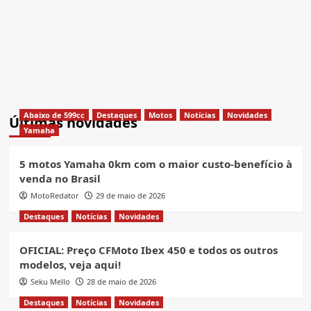
Abaixo de 599cc
Destaques
Motos
Notícias
Novidades
Últimas novidades
Yamaha
5 motos Yamaha 0km com o maior custo-benefício à
venda no Brasil
MotoRedator
29 de maio de 2026
Destaques
Notícias
Novidades
OFICIAL: Preço CFMoto Ibex 450 e todos os outros
modelos, veja aqui!
Seku Mello
28 de maio de 2026
Destaques
Notícias
Novidades