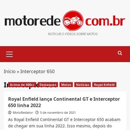
Skip
to
content
Primary
Menu
Início
»
Interceptor 650
Interceptor 650
Acima de 600cc
Destaques
Motos
Notícias
Royal Enfield
Royal Enfield lança Continental GT e Interceptor
650 linha 2022
MotoRedator
5 de novembro de 2021
As Royal Enfield Continental GT e Interceptor 650 acabam
de chegar em sua linha 2022. Isso mesmo, depois do