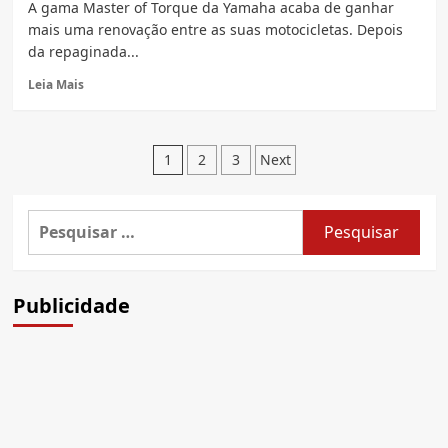
A gama Master of Torque da Yamaha acaba de ganhar
de
mais uma renovação entre as suas motocicletas. Depois
Enduro
da repaginada...
2021
Read
Leia Mais
more
about
Nova
Paginação
Yamaha
1
2
3
Next
MT
de
10
mais
posts
Pesquisar
potente,
por:
cairia
bem
no
Publicidade
Brasil?