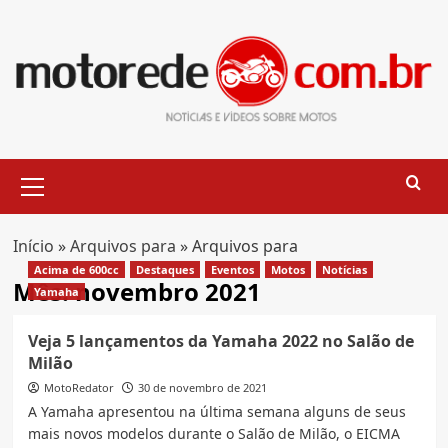
Skip
to
content
Primary
Menu
Início
»
Arquivos para
»
Arquivos para
Acima de 600cc
Destaques
Eventos
Motos
Notícias
Mês:
novembro 2021
Yamaha
Veja 5 lançamentos da Yamaha 2022 no Salão de
Milão
MotoRedator
30 de novembro de 2021
A Yamaha apresentou na última semana alguns de seus
mais novos modelos durante o Salão de Milão, o EICMA