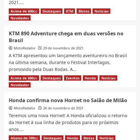
2021....
Acima de 600cc
Destaques
KTM
Motos
Notícias
Read
Leia Mais
more
Novidades
about
Veja
KTM 890 Adventure chega em duas versões no
5
Brasil
lançamentos
da
MotoRedator
29 de novembro de 2021
Yamaha
A KTM apresentou um lançamento aventureiro no Brasil
2022
na última semana, durante o Festival Interlagos,
no
promovido pela Duas Rodas. A...
Salão
de
Acima de 600cc
Destaques
Eventos
Honda
Notícias
Read
Leia Mais
Milão
more
Novidades
about
KTM
Honda confirma nova Hornet no Salão de Milão
890
MotoRedator
Adventure
26 de novembro de 2021
chega
Teremos uma nova Hornet! A Honda oficializou o retorno
em
da Hornet à sua linha de produtos para os próximos
duas
anos....
versões
no
Abaixo de 599cc
Destaques
Honda
Motos
Notícias
Read
Leia Mais