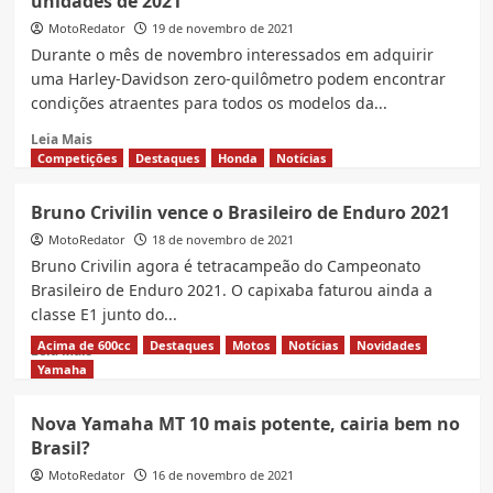
unidades de 2021
Twister
2022;
MotoRedator
19 de novembro de 2021
Veja
Durante o mês de novembro interessados em adquirir
as
uma Harley-Davidson zero-quilômetro podem encontrar
cores
condições atraentes para todos os modelos da...
e
preço
Read
Leia Mais
more
Competições
Destaques
Honda
Notícias
about
Harley-
Bruno Crivilin vence o Brasileiro de Enduro 2021
Davidson
MotoRedator
financia
18 de novembro de 2021
compra
Bruno Crivilin agora é tetracampeão do Campeonato
nas
Brasileiro de Enduro 2021. O capixaba faturou ainda a
últimas
classe E1 junto do...
unidades
de
Acima de 600cc
Destaques
Motos
Notícias
Novidades
Read
Leia Mais
2021
more
Yamaha
about
Bruno
Nova Yamaha MT 10 mais potente, cairia bem no
Crivilin
Brasil?
vence
o
MotoRedator
16 de novembro de 2021
Brasileiro