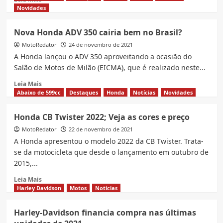
Brasil
more
Novidades
about
Honda
Nova Honda ADV 350 cairia bem no Brasil?
confirma
MotoRedator
nova
24 de novembro de 2021
Hornet
A Honda lançou o ADV 350 aproveitando a ocasião do
no
Salão de Motos de Milão (EICMA), que é realizado neste...
Salão
Read
de
Leia Mais
more
Milão
Abaixo de 599cc
Destaques
Honda
Notícias
Novidades
about
Nova
Honda CB Twister 2022; Veja as cores e preço
Honda
MotoRedator
ADV
22 de novembro de 2021
350
A Honda apresentou o modelo 2022 da CB Twister. Trata-
cairia
se da motocicleta que desde o lançamento em outubro de
bem
2015,...
no
Brasil?
Read
Leia Mais
more
Harley Davidson
Motos
Notícias
about
Honda
Harley-Davidson financia compra nas últimas
CB