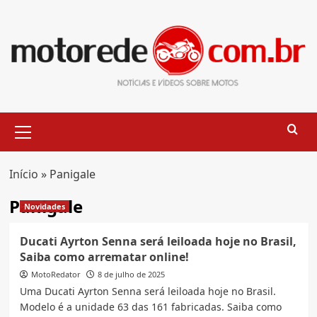
Skip
to
content
Primary
Menu
Início
»
Panigale
Panigale
Novidades
Ducati Ayrton Senna será leiloada hoje no Brasil,
Saiba como arrematar online!
MotoRedator
8 de julho de 2025
Uma Ducati Ayrton Senna será leiloada hoje no Brasil.
Modelo é a unidade 63 das 161 fabricadas. Saiba como