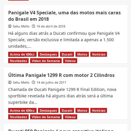
about
Nova
Panigale V4 Speciale, uma das motos mais caras
Ducati
do Brasil em 2018
com
“asas”
Seku Mello
16 de abril de 2018
e
Há alguns dias atrás a Ducati confirmou que Panigale V4
234
Speciale, versão exclusiva e limitada a apenas a 1.500
cv
unidades,...
é
lançada
Acima de 600cc
Destaques
Ducati
Motos
Notícias
Read
Leia Mais
no
more
Novidades
Vídeo da Semana
Vídeos
Brasil
about
Panigale
Última Panigale 1299 R com motor 2 Cilindros
V4
Seku Mello
Speciale,
14 de julho de 2017
uma
Chamada de Ducati Panigale 1299 R Final Edition, nova
das
sportbike revelada há alguns dias atrás será a última
motos
superbike da...
mais
caras
Acima de 600cc
Destaques
Ducati
Motos
Notícias
Read
Leia Mais
do
more
Novidades
Vídeo da Semana
Vídeos
Brasil
about
em
Última