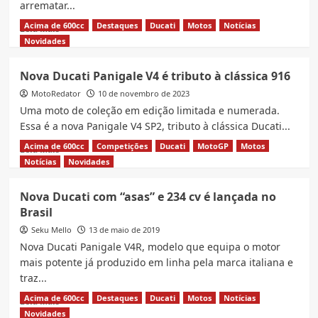
arrematar...
Acima de 600cc
Destaques
Ducati
Motos
Notícias
Read
Leia Mais
more
Novidades
about
Ducati
Nova Ducati Panigale V4 é tributo à clássica 916
Ayrton
MotoRedator
Senna
10 de novembro de 2023
será
Uma moto de coleção em edição limitada e numerada.
leiloada
Essa é a nova Panigale V4 SP2, tributo à clássica Ducati...
hoje
Acima de 600cc
Competições
Ducati
MotoGP
Motos
Read
no
Leia Mais
more
Brasil,
Notícias
Novidades
about
Saiba
Nova
como
Nova Ducati com “asas” e 234 cv é lançada no
Ducati
arrematar
Brasil
Panigale
online!
V4
Seku Mello
13 de maio de 2019
é
Nova Ducati Panigale V4R, modelo que equipa o motor
tributo
mais potente já produzido em linha pela marca italiana e
à
traz...
clássica
916
Acima de 600cc
Destaques
Ducati
Motos
Notícias
Read
Leia Mais
more
Novidades