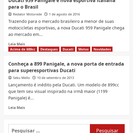
Ducati 959 Panigale é nova esportiva italiana
2018
Panigale
para o Brasil
1299
R
Redator Motorede
1 de agosto de 2016
com
Trazendo para o mercado brasileiro a menor de suas
motor
motocicletas esportivas, a nova Ducati 959 Panigale chega
2
ao mercado em...
Cilindros
Read
Leia Mais
more
Acima de 600cc
Destaques
Ducati
Motos
Novidades
about
Ducati
Conheça a 899 Panigale, a nova porta de entrada
959
para superesportivas Ducati
Panigale
é
Seku Mello
10 de setembro de 2013
nova
Lançamento é inédito pela Ducati. Um modelo de 899cc
esportiva
que tem seu visual inspirado na irmã maior (1199
italiana
Panigale) é...
para
o
Read
Leia Mais
Brasil
more
about
Conheça
Pesquisar
a