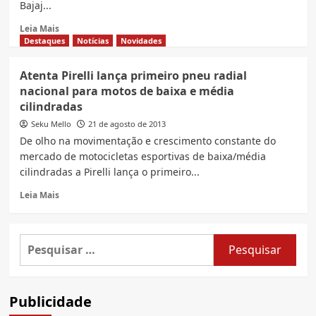
Bajaj...
Read
Leia Mais
more
Destaques
Notícias
Novidades
about
Motos
Atenta Pirelli lança primeiro pneu radial
Bajaj
nacional para motos de baixa e média
com
cilindradas
pneus
Pirelli,
Seku Mello
21 de agosto de 2013
Veja
De olho na movimentação e crescimento constante do
especificação
mercado de motocicletas esportivas de baixa/média
de
cilindradas a Pirelli lança o primeiro...
cada
modelo
Read
Leia Mais
da
more
linha
about
Atenta
Pesquisar
Pirelli
por:
lança
primeiro
pneu
Publicidade
radial
nacional