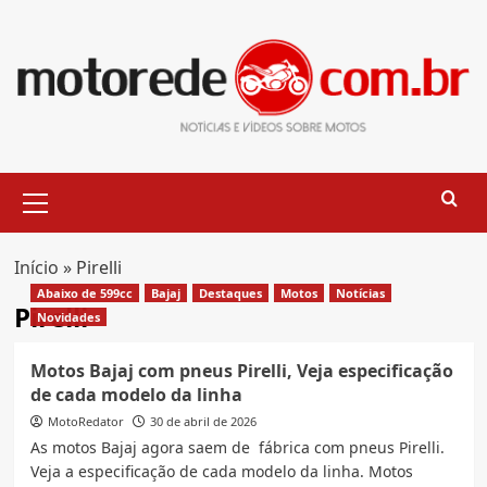
Skip
to
content
Primary
Menu
Início
»
Pirelli
Abaixo de 599cc
Bajaj
Destaques
Motos
Notícias
Pirelli
Novidades
Motos Bajaj com pneus Pirelli, Veja especificação
de cada modelo da linha
MotoRedator
30 de abril de 2026
As motos Bajaj agora saem de fábrica com pneus Pirelli.
Veja a especificação de cada modelo da linha. Motos