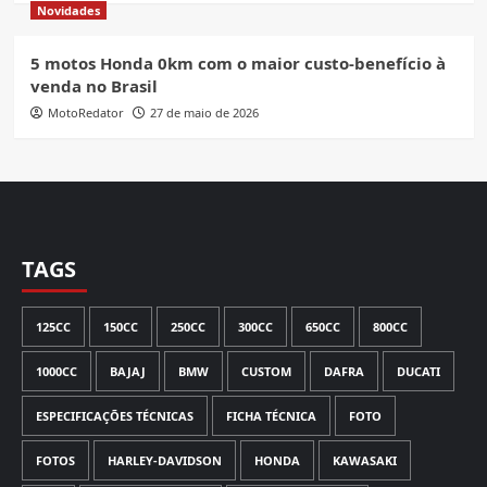
Novidades
5 motos Honda 0km com o maior custo-benefício à
venda no Brasil
MotoRedator
27 de maio de 2026
TAGS
125CC
150CC
250CC
300CC
650CC
800CC
1000CC
BAJAJ
BMW
CUSTOM
DAFRA
DUCATI
ESPECIFICAÇÕES TÉCNICAS
FICHA TÉCNICA
FOTO
FOTOS
HARLEY-DAVIDSON
HONDA
KAWASAKI