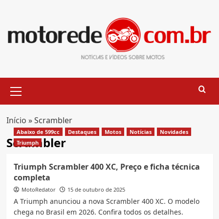
Skip
to
content
Primary
Menu
Início
»
Scrambler
Abaixo de 599cc
Destaques
Motos
Notícias
Novidades
Scrambler
Triumph
Triumph Scrambler 400 XC, Preço e ficha técnica
completa
MotoRedator
15 de outubro de 2025
A Triumph anunciou a nova Scrambler 400 XC. O modelo
chega no Brasil em 2026. Confira todos os detalhes.