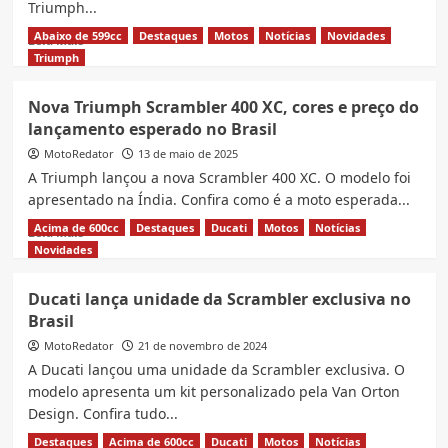
Triumph...
Abaixo de 599cc
Destaques
Motos
Notícias
Novidades
Read
Leia Mais
more
Triumph
about
Triumph
Nova Triumph Scrambler 400 XC, cores e preço do
Scrambler
lançamento esperado no Brasil
400
XC,
MotoRedator
13 de maio de 2025
Preço
A Triumph lançou a nova Scrambler 400 XC. O modelo foi
e
apresentado na Índia. Confira como é a moto esperada...
ficha
técnica
Acima de 600cc
Destaques
Ducati
Motos
Notícias
Read
Leia Mais
completa
more
Novidades
about
Nova
Ducati lança unidade da Scrambler exclusiva no
Triumph
Brasil
Scrambler
400
MotoRedator
21 de novembro de 2024
XC,
A Ducati lançou uma unidade da Scrambler exclusiva. O
cores
modelo apresenta um kit personalizado pela Van Orton
e
Design. Confira tudo...
preço
do
Destaques
Acima de 600cc
Ducati
Motos
Notícias
Read
Leia Mais