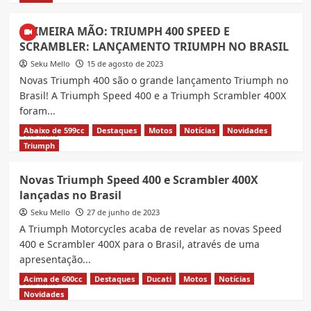
about
Vídeo:
PRIMEIRA MÃO: TRIUMPH 400 SPEED E
Nova
SCRAMBLER: LANÇAMENTO TRIUMPH NO BRASIL
Scrambler
500cc
Seku Mello
15 de agosto de 2023
da
Novas Triumph 400 são o grande lançamento Triumph no
Honda,
Brasil! A Triumph Speed 400 e a Triumph Scrambler 400X
conheça
foram...
a
CL500
Abaixo de 599cc
Destaques
Motos
Notícias
Novidades
Read
Leia Mais
Scrambler
more
Triumph
2023
about
PRIMEIRA
Novas Triumph Speed 400 e Scrambler 400X
MÃO:
lançadas no Brasil
TRIUMPH
400
Seku Mello
27 de junho de 2023
SPEED
A Triumph Motorcycles acaba de revelar as novas Speed
E
400 e Scrambler 400X para o Brasil, através de uma
SCRAMBLER:
apresentação...
LANÇAMENTO
TRIUMPH
Acima de 600cc
Destaques
Ducati
Motos
Notícias
Read
Leia Mais
NO
more
Novidades
BRASIL
about