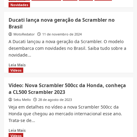
lançamento
more
Novidades
esperado
about
no
Ducati
Ducati lança nova geração da Scrambler no
Brasil
lança
Brasil
unidade
da
MotoRedator
11 de novembro de 2024
Scrambler
A Ducati lançou a nova geração da Scrambler. O modelo
exclusiva
desembarca com novidades no Brasil. Saiba tudo sobre a
no
novidade...
Brasil
Read
Leia Mais
more
Vídeos
about
Ducati
Vídeo: Nova Scrambler 500cc da Honda, conheça
lança
a CL500 Scrambler 2023
nova
geração
Seku Mello
28 de agosto de 2023
da
Veja em detalhes no vídeo a nova Scrambler 500cc da
Scrambler
Honda que chegou ao mercado internacional esse ano.
no
Trata-se de...
Brasil
Read
Leia Mais
more
Vídeos