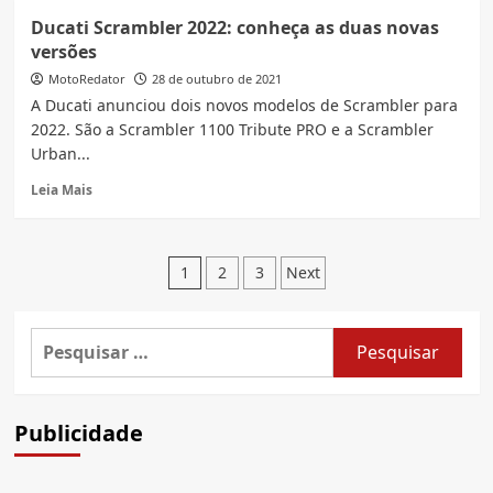
Novas
Ducati Scrambler 2022: conheça as duas novas
Triumph
versões
Speed
400
MotoRedator
28 de outubro de 2021
e
A Ducati anunciou dois novos modelos de Scrambler para
Scrambler
2022. São a Scrambler 1100 Tribute PRO e a Scrambler
400X
Urban...
lançadas
no
Read
Leia Mais
Brasil
more
about
Ducati
Paginação
Scrambler
1
2
3
Next
2022:
de
conheça
as
posts
Pesquisar
duas
por:
novas
versões
Publicidade