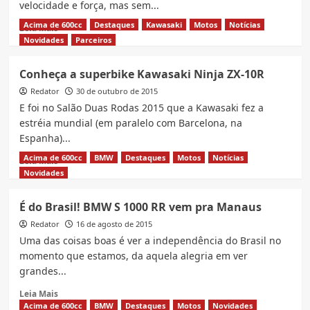
velocidade e força, mas sem...
Acima de 600cc
Destaques
Kawasaki
Motos
Notícias
Read
Leia Mais
more
Novidades
Parceiros
about
Nova
Conheça a superbike Kawasaki Ninja ZX-10R
Ducati
Redator
Panigale
30 de outubro de 2015
1299
E foi no Salão Duas Rodas 2015 que a Kawasaki fez a
com
estréia mundial (em paralelo com Barcelona, na
205cv
Espanha)...
e
muita
Acima de 600cc
BMW
Destaques
Motos
Notícias
Read
Leia Mais
velocidade
more
Novidades
about
Conheça
É do Brasil! BMW S 1000 RR vem pra Manaus
a
Redator
superbike
16 de agosto de 2015
Kawasaki
Uma das coisas boas é ver a independência do Brasil no
Ninja
momento que estamos, da aquela alegria em ver
ZX-
grandes...
10R
Read
Leia Mais
more
Acima de 600cc
BMW
Destaques
Motos
Novidades