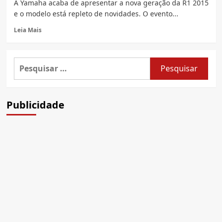
A Yamaha acaba de apresentar a nova geração da R1 2015
200cv
e o modelo está repleto de novidades. O evento...
para
as
Read
Leia Mais
ruas
more
about
Nova
Pesquisar
Yamaha
por:
YZF-
R1
2015
Publicidade
acaba
de
ser
apresentada