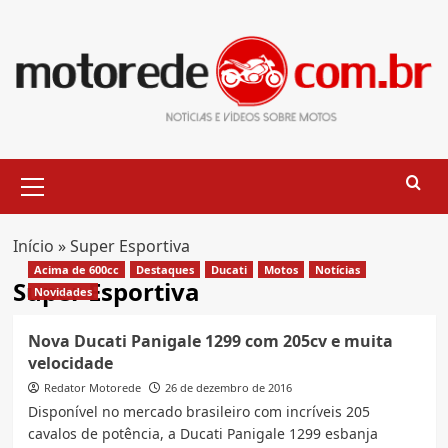
Skip
to
content
Primary
Menu
Início
»
Super Esportiva
Acima de 600cc
Destaques
Ducati
Motos
Notícias
Super Esportiva
Novidades
Nova Ducati Panigale 1299 com 205cv e muita
velocidade
Redator Motorede
26 de dezembro de 2016
Disponível no mercado brasileiro com incríveis 205
cavalos de potência, a Ducati Panigale 1299 esbanja