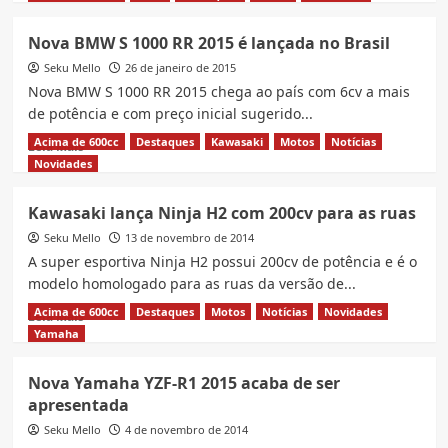
about
É
Nova BMW S 1000 RR 2015 é lançada no Brasil
do
Seku Mello
Brasil!
26 de janeiro de 2015
BMW
Nova BMW S 1000 RR 2015 chega ao país com 6cv a mais
S
de potência e com preço inicial sugerido...
1000
Acima de 600cc
Destaques
Kawasaki
Motos
Notícias
Read
RR
Leia Mais
more
vem
Novidades
about
pra
Nova
Manaus
Kawasaki lança Ninja H2 com 200cv para as ruas
BMW
Seku Mello
S
13 de novembro de 2014
1000
A super esportiva Ninja H2 possui 200cv de potência e é o
RR
modelo homologado para as ruas da versão de...
2015
Acima de 600cc
Destaques
Motos
Notícias
Novidades
Read
é
Leia Mais
more
lançada
Yamaha
about
no
Kawasaki
Brasil
Nova Yamaha YZF-R1 2015 acaba de ser
lança
apresentada
Ninja
H2
Seku Mello
4 de novembro de 2014
com