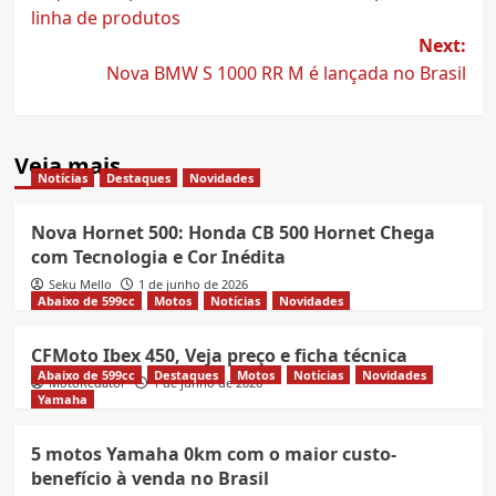
navigation
linha de produtos
Next:
Nova BMW S 1000 RR M é lançada no Brasil
Veja mais
Notícias
Destaques
Novidades
Nova Hornet 500: Honda CB 500 Hornet Chega
com Tecnologia e Cor Inédita
Seku Mello
1 de junho de 2026
Abaixo de 599cc
Motos
Notícias
Novidades
CFMoto Ibex 450, Veja preço e ficha técnica
Abaixo de 599cc
Destaques
Motos
Notícias
Novidades
MotoRedator
1 de junho de 2026
Yamaha
5 motos Yamaha 0km com o maior custo-
benefício à venda no Brasil