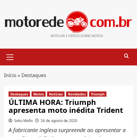
Skip
to
content
Primary
Menu
Início
»
Destaques
Destaques
Motos
Notícias
Novidades
Triumph
ÚLTIMA HORA: Triumph
apresenta moto inédita Trident
Seku Mello
26 de agosto de 2020
A fabricante inglesa surpreende ao apresentar a