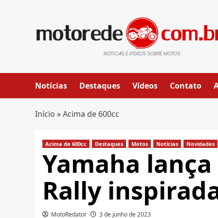
Skip
to
content
Notícias
Destaques
Vídeos
Contato
Início
»
Acima de 600cc
Acima de 600cc
Destaques
Motos
Notícias
Novidades
Yamaha lança 
Rally inspirad
MotoRedator
3 de junho de 2023