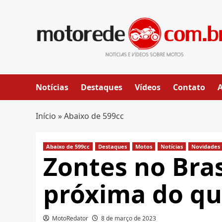
Skip
to
content
Notícias
Destaques
Vídeos
Contato
Início
»
Abaixo de 599cc
Abaixo de 599cc
Destaques
Motos
Notícias
Novidades
Zontes no Bras
próxima do q
MotoRedator
8 de março de 2023