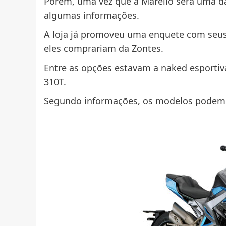
Porém, uma vez que a Marello será uma da
algumas informações.
A loja já promoveu uma enquete com seus
eles comprariam da Zontes.
Entre as opções estavam a naked esportiva
310T.
Segundo informações, os modelos podem ch