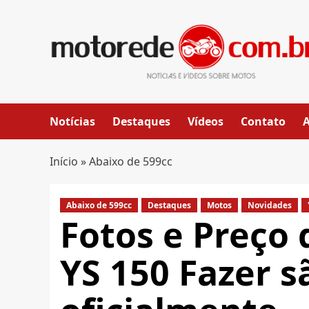
Skip
to
content
Notícias
Destaques
Vídeos
Contato
Início
»
Abaixo de 599cc
Abaixo de 599cc
Destaques
Motos
Novidades
Fotos e Preço
YS 150 Fazer s