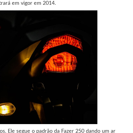
rará em vigor em 2014.
os. Ele segue o padrão da Fazer 250 dando um ar