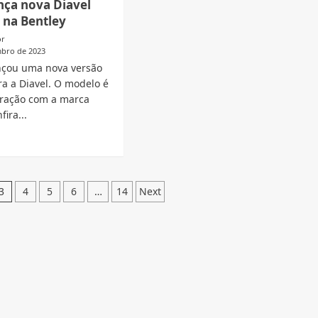
nça nova Diavel
Ducati
 na Bentley
de
motocross
or
são
é
mbro de 2023
apresentada
ançou uma nova versão
reme
ra a Diavel. O modelo é
ração com a marca
fira...
d
e
ut
ati
o
ça
3
4
5
6
…
14
Next
a
vel
pirada
tley