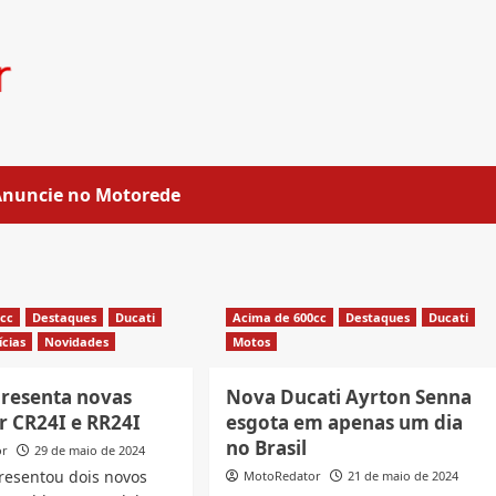
Anuncie no Motorede
0cc
Destaques
Ducati
Acima de 600cc
Destaques
Ducati
ícias
Novidades
Motos
presenta novas
Nova Ducati Ayrton Senna
r CR24I e RR24I
esgota em apenas um dia
no Brasil
or
29 de maio de 2024
resentou dois novos
MotoRedator
21 de maio de 2024