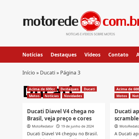
Skip
to
content
Notícias
Destaques
Vídeos
Contato
Início
»
Ducati
»
Página 3
Ducati
Acima de 600cc
Destaques
Ducati
Acima de 60
Motos
Notícias
Novidades
Motos
Not
Ducati Diavel V4 chega no
Ducati a
Brasil, veja preço e cores
scramble
MotoRedator
19 de junho de 2024
MotoRedat
Ducati Diavel V4 chegou no Brasil.
A Ducati ap