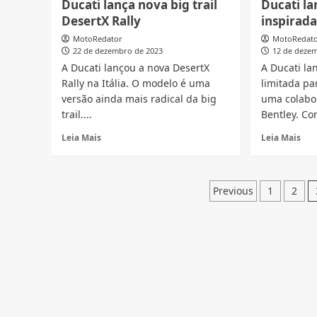
Ducati lança nova big trail
Ducati la
V4
Multistrada
S
DesertX Rally
inspirada
V4
em
Rally
MotoRedator
MotoRedat
ver
Adventure
22 de dezembro de 2023
12 de deze
da
em
A Ducati lançou a nova DesertX
A Ducati l
Sup
pré-
Rally na Itália. O modelo é uma
limitada pa
venda
versão ainda mais radical da big
uma colabo
no
trail....
Bentley. Con
Brasil
Read
Rea
Leia Mais
Leia Mais
more
mor
about
abo
Ducati
Duc
Paginaçã
lança
lan
Previous
1
2
nova
nov
de
big
Dia
trail
posts
ins
DesertX
na
Rally
Ben