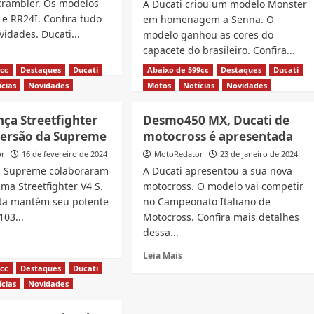
crambler. Os modelos
A Ducati criou um modelo Monster
 e RR24I. Confira tudo
em homenagem a Senna. O
vidades. Ducati...
modelo ganhou as cores do
capacete do brasileiro. Confira...
d
e
0cc
Destaques
Ducati
Abaixo de 599cc
Destaques
Ducati
Read
Leia Mais
ut
more
ícias
Novidades
Motos
Notícias
Novidades
ati
about
esenta
Nova
nça Streetfighter
Desmo450 MX, Ducati de
as
Ducati
versão da Supreme
motocross é apresentada
ambler
Ayrton
4I
Senna
or
16 de fevereiro de 2024
MotoRedator
23 de janeiro de 2024
esgota
 a Supreme colaboraram
A Ducati apresentou a sua nova
4I
em
ma Streetfighter V4 S.
motocross. O modelo vai competir
apenas
eta mantém seu potente
no Campeonato Italiano de
um
103...
Motocross. Confira mais detalhes
dia
no
dessa...
d
Brasil
e
Read
Leia Mais
ut
more
0cc
Destaques
Ducati
ati
about
ícias
Novidades
ça
Desmo450
eetfighter
MX,