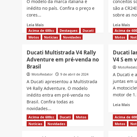
O modelo da marca italiana é
conceitos s
inédito no país. Confira o preço e
são a CR24I
cores...
sobre as no
Read
Rea
Leia Mais
Leia Mais
more
mor
Acima de 600cc
Destaques
Ducati
Acima de 60
about
abo
Motos
Notícias
Novidades
Motos
Not
Ducati
Duc
Diavel
apr
Ducati Multistrada V4 Rally
Ducati la
V4
nov
Adventure em pré-venda no
V4 S em 
chega
scr
no
CR2
Brasil
MotoRedat
Brasil,
e
A Ducati e
MotoRedator
9 de abril de 2024
veja
RR2
juntas em u
A Ducati apresentou a Multistrada
preço
A motocicl
V4 Rally Adventure. O modelo
e
cores
motor de 1.
inédito entra em pré-venda no
Brasil. Confira todas as
Rea
Leia Mais
novidades...
mor
abo
Acima de 600cc
Ducati
Motos
Acima de 60
Read
Leia Mais
Duc
more
Notícias
Novidades
Motos
Not
lan
about
Str
Ducati