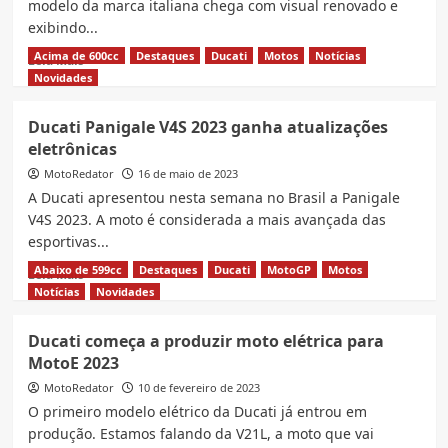
modelo da marca italiana chega com visual renovado e
para
exibindo...
2024
Acima de 600cc
Destaques
Ducati
Motos
Notícias
Read
Leia Mais
more
Novidades
about
Nova
Ducati Panigale V4S 2023 ganha atualizações
Ducati
eletrônicas
SuperSport
950
MotoRedator
16 de maio de 2023
S
A Ducati apresentou nesta semana no Brasil a Panigale
2024
V4S 2023. A moto é considerada a mais avançada das
esportivas...
Abaixo de 599cc
Destaques
Ducati
MotoGP
Motos
Read
Leia Mais
more
Notícias
Novidades
about
Ducati
Ducati começa a produzir moto elétrica para
Panigale
MotoE 2023
V4S
2023
MotoRedator
10 de fevereiro de 2023
ganha
O primeiro modelo elétrico da Ducati já entrou em
atualizações
produção. Estamos falando da V21L, a moto que vai
eletrônicas