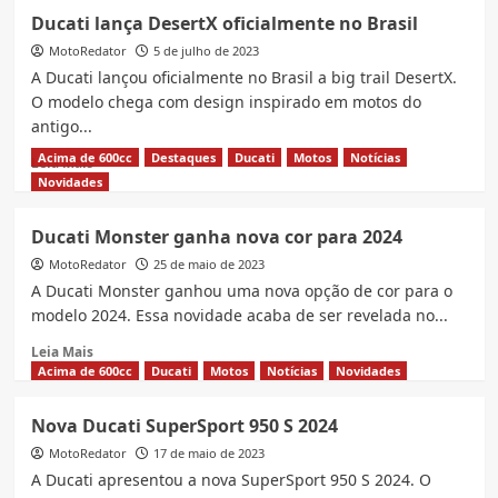
Ducati
Ducati lança DesertX oficialmente no Brasil
traz
MotoRedator
duas
5 de julho de 2023
unidades
A Ducati lançou oficialmente no Brasil a big trail DesertX.
da
O modelo chega com design inspirado em motos do
Panigale
antigo...
V4
R
Acima de 600cc
Destaques
Ducati
Motos
Notícias
Read
Leia Mais
ao
more
Novidades
Brasil
about
por
Ducati
Ducati Monster ganha nova cor para 2024
R$
lança
690
MotoRedator
DesertX
25 de maio de 2023
mil
oficialmente
A Ducati Monster ganhou uma nova opção de cor para o
no
modelo 2024. Essa novidade acaba de ser revelada no...
Brasil
Read
Leia Mais
more
Acima de 600cc
Ducati
Motos
Notícias
Novidades
about
Ducati
Nova Ducati SuperSport 950 S 2024
Monster
MotoRedator
ganha
17 de maio de 2023
nova
A Ducati apresentou a nova SuperSport 950 S 2024. O
cor