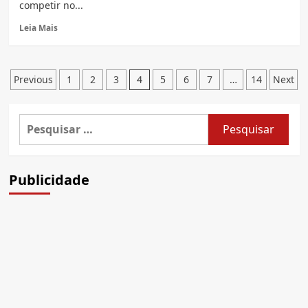
competir no...
Read
Leia Mais
more
about
Ducati
Paginação
começa
Previous
1
2
3
4
5
6
7
…
14
Next
a
de
produzir
posts
moto
Pesquisar
elétrica
por:
para
MotoE
2023
Publicidade