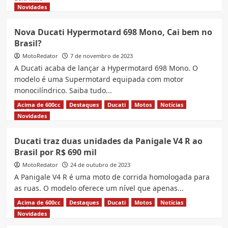
more
Novidades
about
Nova
Nova Ducati Hypermotard 698 Mono, Cai bem no
Ducati
Brasil?
Panigale
V4
MotoRedator
7 de novembro de 2023
é
A Ducati acaba de lançar a Hypermotard 698 Mono. O
tributo
modelo é uma Supermotard equipada com motor
à
monocilíndrico. Saiba tudo...
clássica
916
Acima de 600cc
Destaques
Ducati
Motos
Notícias
Read
Leia Mais
more
Novidades
about
Nova
Ducati traz duas unidades da Panigale V4 R ao
Ducati
Brasil por R$ 690 mil
Hypermotard
698
MotoRedator
24 de outubro de 2023
Mono,
A Panigale V4 R é uma moto de corrida homologada para
Cai
as ruas. O modelo oferece um nível que apenas...
bem
no
Acima de 600cc
Destaques
Ducati
Motos
Notícias
Read
Leia Mais
Brasil?
more
Novidades
about