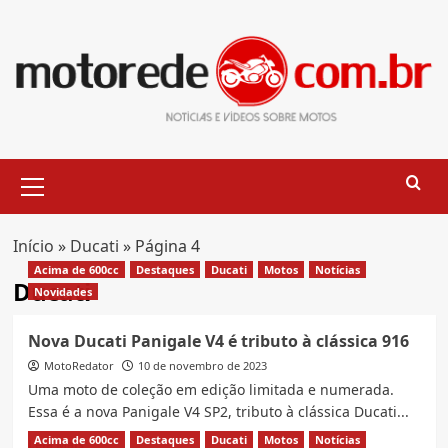
Skip
to
content
Primary
Menu
Início
»
Ducati
»
Página 4
Acima de 600cc
Destaques
Ducati
Motos
Notícias
Ducati
Novidades
Nova Ducati Panigale V4 é tributo à clássica 916
MotoRedator
10 de novembro de 2023
Uma moto de coleção em edição limitada e numerada.
Essa é a nova Panigale V4 SP2, tributo à clássica Ducati...
Acima de 600cc
Destaques
Ducati
Motos
Notícias
Read
Leia Mais